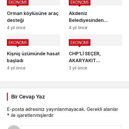
EKONOMİ
EKONOMİ
Orman köylüsüne araç
Akdeniz
desteği
Belediyesinden
yapılandırma çağrısı
4 yıl önce
4 yıl önce
EKONOMİ
EKONOMİ
Kişniş üzümünde hasat
CHP’Lİ SEÇER,
başladı
AKARYAKIT
İHALESİNDE TARSUS
4 yıl önce
3 yıl önce
KADAR OLAMADI,
KAMU ZARARINI SEÇTİ
Bir Cevap Yaz
E-posta adresiniz yayınlanmayacak.
Gerekli alanlar
*
ile işaretlenmişlerdir