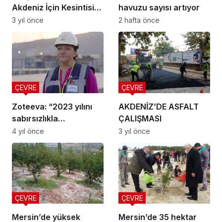
Akdeniz İçin Kesintisiz
havuzu sayısı artıyor
Hizmet”
3 yıl önce
2 hafta önce
ÇEVRE
ÇEVRE
Zoteeva: “2023 yılını
AKDENİZ’DE ASFALT
sabırsızlıkla
ÇALIŞMASI
bekliyorum”
4 yıl önce
3 yıl önce
ÇEVRE
ÇEVRE
Mersin’de yüksek
Mersin’de 35 hektar