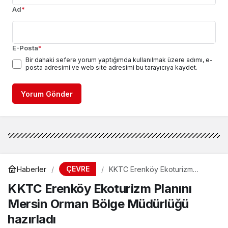
Ad
*
E-Posta
*
Bir dahaki sefere yorum yaptığımda kullanılmak üzere adımı, e-
posta adresimi ve web site adresimi bu tarayıcıya kaydet.
Yorum Gönder
ÇEVRE
Haberler
KKTC Erenköy Ekoturizm
Planını Mersin Orman Bölge
KKTC Erenköy Ekoturizm Planını
Müdürlüğü hazırladı
Mersin Orman Bölge Müdürlüğü
hazırladı