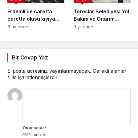
Erdemli’de caretta
Toroslar Belediyesi Yol
caretta ölüsü kıyıya
Bakım ve Onarım
vurdu: Uzmanlar
Çalışmalarına Hız
6 ay önce
3 yıl önce
balıkçılık ağlarına
Kesmeden Devam
dikkat çekti
Ediyor!
Bir Cevap Yaz
E-posta adresiniz yayınlanmayacak.
Gerekli alanlar
*
ile işaretlenmişlerdir
Yorumunuz
*
0
/30 karakter