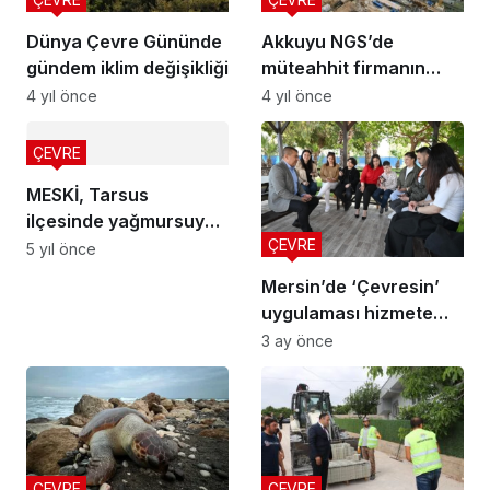
Dünya Çevre Gününde
Akkuyu NGS’de
gündem iklim değişikliği
müteahhit firmanın
sözleşmesi feshedildi
4 yıl önce
4 yıl önce
ÇEVRE
MESKİ, Tarsus
ilçesinde yağmursuyu
ÇEVRE
çalışmalarını
5 yıl önce
sürdürüyor
Mersin’de ‘Çevresin’
uygulaması hizmete
sunuldu
3 ay önce
ÇEVRE
ÇEVRE