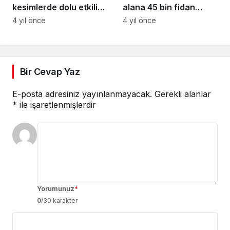
kesimlerde dolu etkili
alana 45 bin fidan
oldu
dikildi
4 yıl önce
4 yıl önce
Bir Cevap Yaz
E-posta adresiniz yayınlanmayacak.
Gerekli alanlar
*
ile işaretlenmişlerdir
Yorumunuz
*
0
/30 karakter