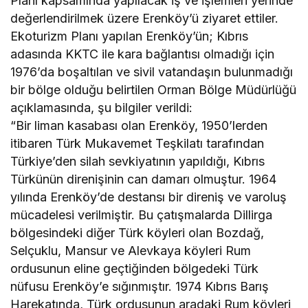
Planı kapsamında yapılacak iş ve işlemleri yerinde
değerlendirilmek üzere Erenköy’ü ziyaret ettiler.
Ekoturizm Planı yapılan Erenköy’ün; Kıbrıs
adasında KKTC ile kara bağlantısı olmadığı için
1976’da boşaltılan ve sivil vatandaşın bulunmadığı
bir bölge olduğu belirtilen Orman Bölge Müdürlüğü
açıklamasında, şu bilgiler verildi:
“Bir liman kasabası olan Erenköy, 1950’lerden
itibaren Türk Mukavemet Teşkilatı tarafından
Türkiye’den silah sevkiyatının yapıldığı, Kıbrıs
Türkünün direnişinin can damarı olmuştur. 1964
yılında Erenköy’de destansı bir direniş ve varoluş
mücadelesi verilmiştir. Bu çatışmalarda Dillirga
bölgesindeki diğer Türk köyleri olan Bozdağ,
Selçuklu, Mansur ve Alevkaya köyleri Rum
ordusunun eline geçtiğinden bölgedeki Türk
nüfusu Erenköy’e sığınmıştır. 1974 Kıbrıs Barış
Harekatında, Türk ordusunun aradaki Rum köyleri