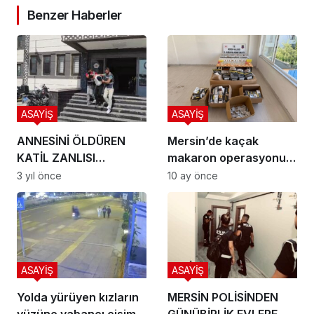
Benzer Haberler
ASAYİŞ
ASAYİŞ
ANNESİNİ ÖLDÜREN
Mersin’de kaçak
KATİL ZANLISI
makaron operasyonu:
YAKALANDI!
2 gözaltı, on binlerce
3 yıl önce
10 ay önce
ürüne el konuldu
ASAYİŞ
ASAYİŞ
Yolda yürüyen kızların
MERSİN POLİSİNDEN