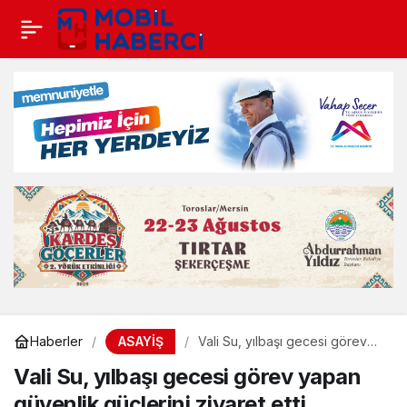
ASAYİŞ
Haberler
Vali Su, yılbaşı gecesi görev
yapan güvenlik güçlerini
Vali Su, yılbaşı gecesi görev yapan
ziyaret etti
güvenlik güçlerini ziyaret etti