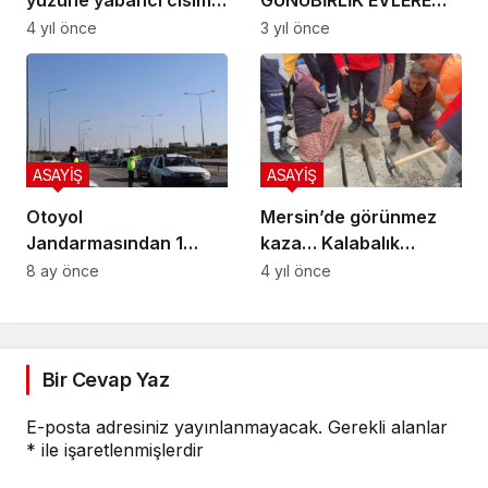
yüzüne yabancı cisim
GÜNÜBİRLİK EVLERE
atıp kaçtılar
DENETİM
4 yıl önce
3 yıl önce
ASAYİŞ
ASAYİŞ
Otoyol
Mersin’de görünmez
Jandarmasından 1
kaza… Kalabalık
Ayda Yoğun Denetim: 3
merakla kurtarma
8 ay önce
4 yıl önce
Bin 754 Sürücüye İşlem
çalışmasını izledi
Bir Cevap Yaz
E-posta adresiniz yayınlanmayacak.
Gerekli alanlar
*
ile işaretlenmişlerdir