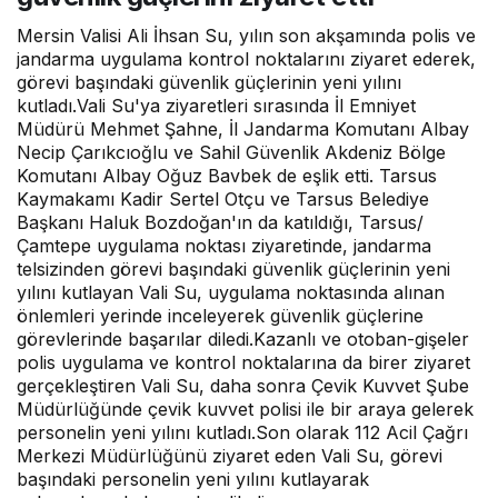
Mersin Valisi Ali İhsan Su, yılın son akşamında polis ve
jandarma uygulama kontrol noktalarını ziyaret ederek,
görevi başındaki güvenlik güçlerinin yeni yılını
kutladı.Vali Su'ya ziyaretleri sırasında İl Emniyet
Müdürü Mehmet Şahne, İl Jandarma Komutanı Albay
Necip Çarıkcıoğlu ve Sahil Güvenlik Akdeniz Bölge
Komutanı Albay Oğuz Bavbek de eşlik etti. Tarsus
Kaymakamı Kadir Sertel Otçu ve Tarsus Belediye
Başkanı Haluk Bozdoğan'ın da katıldığı, Tarsus/
Çamtepe uygulama noktası ziyaretinde, jandarma
telsizinden görevi başındaki güvenlik güçlerinin yeni
yılını kutlayan Vali Su, uygulama noktasında alınan
önlemleri yerinde inceleyerek güvenlik güçlerine
görevlerinde başarılar diledi.Kazanlı ve otoban-gişeler
polis uygulama ve kontrol noktalarına da birer ziyaret
gerçekleştiren Vali Su, daha sonra Çevik Kuvvet Şube
Müdürlüğünde çevik kuvvet polisi ile bir araya gelerek
personelin yeni yılını kutladı.Son olarak 112 Acil Çağrı
Merkezi Müdürlüğünü ziyaret eden Vali Su, görevi
başındaki personelin yeni yılını kutlayarak