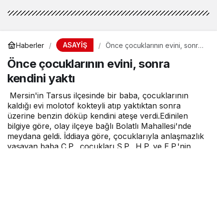
ASAYİŞ
Haberler
Önce çocuklarının evini, sonra
kendini yaktı
Önce çocuklarının evini, sonra
kendini yaktı
Mersin'in Tarsus ilçesinde bir baba, çocuklarının
kaldığı evi molotof kokteyli atıp yaktıktan sonra
üzerine benzin döküp kendini ateşe verdi.Edinilen
bilgiye göre, olay ilçeye bağlı Bolatlı Mahallesi'nde
meydana geldi. İddiaya göre, çocuklarıyla anlaşmazlık
yaşayan baba C.P., çocukları S.P., H.P. ve E.P.'nin
yaşadığı eve geldi. Önce çocuklarına küfür edip,
hakaret eden baba sonra elindeki molotof kokteylini
odaya fırlattı. Yorganların tutuştuğu yangına ev
sakinleri müdahale ederek söndürmeye çalıştı.
Bununla yetinmeyen baba C.P. bu sırada evin damına
çıkıp, güneş enerji sistemine zarar verdi. Baba daha