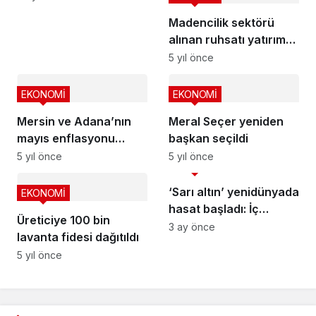
Madencilik sektörü
alınan ruhsatı yatırıma
dönüştürememekten
5 yıl önce
dertli
EKONOMİ
EKONOMİ
Mersin ve Adana’nın
Meral Seçer yeniden
mayıs enflasyonu
başkan seçildi
yüzde 16,59
5 yıl önce
5 yıl önce
EKONOMİ
‘Sarı altın’ yenidünyada
EKONOMİ
hasat başladı: İç
Üreticiye 100 bin
pazara 50-100 TL’ye,
3 ay önce
lavanta fidesi dağıtıldı
dış pazara 4 dolara
5 yıl önce
gönderiliyor