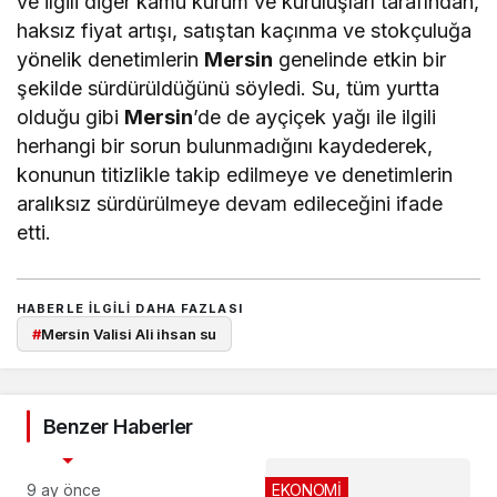
ve ilgili diğer kamu kurum ve kuruluşları tarafından,
haksız fiyat artışı, satıştan kaçınma ve stokçuluğa
yönelik denetimlerin
Mersin
genelinde etkin bir
şekilde sürdürüldüğünü söyledi. Su, tüm yurtta
olduğu gibi
Mersin
’de de ayçiçek yağı ile ilgili
herhangi bir sorun bulunmadığını kaydederek,
konunun titizlikle takip edilmeye ve denetimlerin
aralıksız sürdürülmeye devam edileceğini ifade
etti.
HABERLE ILGILI DAHA FAZLASI
#
Mersin Valisi Ali ihsan su
Benzer Haberler
EKONOMİ
9 ay önce
EKONOMİ