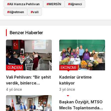
#
Ali Hamza Pehlivan
#
MERSİN
#
öğrenci
#
öğretmen
#
vali
Benzer Haberler
GÜNDEM
EKONOMİ
Vali Pehlivan: “Bir şehit
Kadınlar üretime
verdik, binlerce
katılıyor
gencimiz kenetlendi”
4 yıl önce
3 yıl önce
GÜNDEM
Başkan Özyiğit, MTSO
Meclis Toplantısında