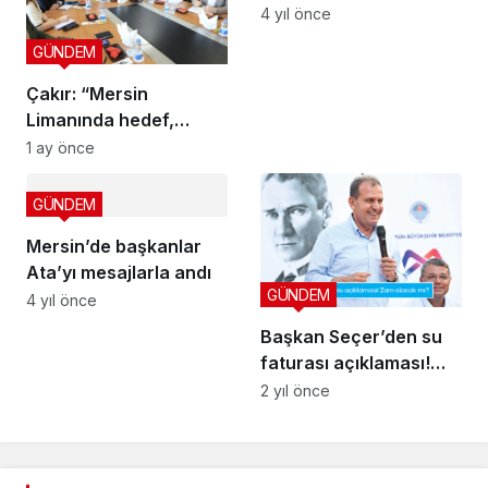
fark yaratan projelerini
4 yıl önce
anlattı
GÜNDEM
Çakır: “Mersin
Limanında hedef,
herkesin kazandığı bir
1 ay önce
yapı kurmak”
GÜNDEM
Mersin’de başkanlar
Ata’yı mesajlarla andı
GÜNDEM
4 yıl önce
Başkan Seçer’den su
faturası açıklaması!
Zam olacak mı?
2 yıl önce