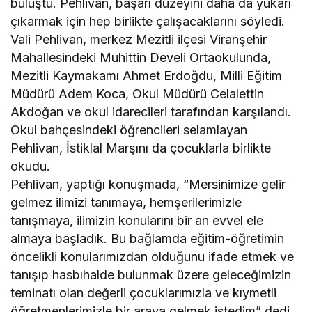
buluştu. Pehlivan, başarı düzeyini daha da yukarı
çıkarmak için hep birlikte çalışacaklarını söyledi.
Vali Pehlivan, merkez Mezitli ilçesi Viranşehir
Mahallesindeki Muhittin Develi Ortaokulunda,
Mezitli Kaymakamı Ahmet Erdoğdu, Milli Eğitim
Müdürü Adem Koca, Okul Müdürü Celalettin
Akdoğan ve okul idarecileri tarafından karşılandı.
Okul bahçesindeki öğrencileri selamlayan
Pehlivan, İstiklal Marşını da çocuklarla birlikte
okudu.
Pehlivan, yaptığı konuşmada, “Mersinimize gelir
gelmez ilimizi tanımaya, hemşerilerimizle
tanışmaya, ilimizin konularını bir an evvel ele
almaya başladık. Bu bağlamda eğitim-öğretimin
öncelikli konularımızdan olduğunu ifade etmek ve
tanışıp hasbıhalde bulunmak üzere geleceğimizin
teminatı olan değerli çocuklarımızla ve kıymetli
öğretmenlerimizle bir araya gelmek istedim” dedi.