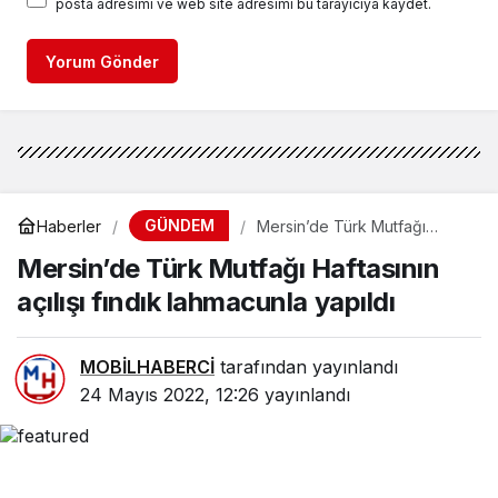
posta adresimi ve web site adresimi bu tarayıcıya kaydet.
Yorum Gönder
GÜNDEM
Haberler
Mersin’de Türk Mutfağı
Haftasının açılışı fındık
Mersin’de Türk Mutfağı Haftasının
lahmacunla yapıldı
açılışı fındık lahmacunla yapıldı
MOBİLHABERCİ
tarafından yayınlandı
24 Mayıs 2022, 12:26
yayınlandı
0
Paylaş
Beğen