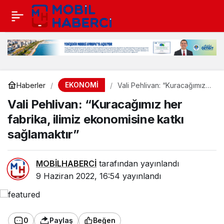
EKONOMİ
Haberler
Vali Pehlivan: “Kuracağımız
her fabrika, ilimiz
Vali Pehlivan: “Kuracağımız her
ekonomisine katkı
sağlamaktır”
fabrika, ilimiz ekonomisine katkı
sağlamaktır”
MOBİLHABERCİ
tarafından yayınlandı
9 Haziran 2022, 16:54
yayınlandı
0
Paylaş
Beğen