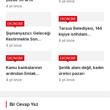
üretilecek
4 yıl önce
4 yıl önce
EKONOMİ
EKONOMİ
Tarsus Belediyesi, 144
Şişmanyazıcı: Geleceği
kişiye istihdam
Kestirmekte Son
sağlayacak
4 yıl önce
Derece Zorlandığımız
4 yıl önce
Bir Kriz Yaşıyoruz
EKONOMİ
EKONOMİ
Kamu bankalarının
Şenlik alanı değil, kadın
ardından Emlak
üretici pazarı
Konut’tan yeni
4 yıl önce
4 yıl önce
kampanya
Bir Cevap Yaz