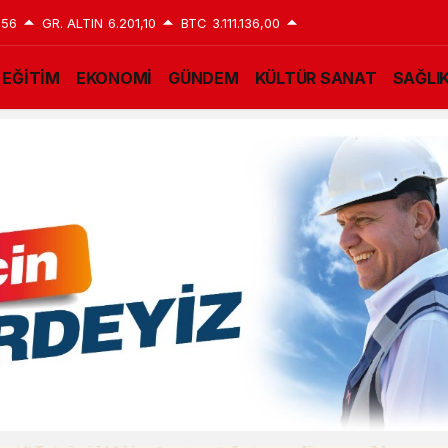
,56
GR. ALTIN
6.201,10
BTC
3.111.136,00
EĞİTİM
EKONOMİ
GÜNDEM
KÜLTÜR SANAT
SAĞLI