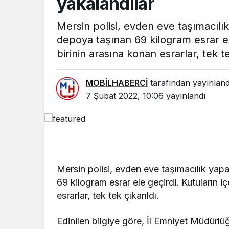
yakalandılar
Mersin polisi, evden eve taşımacıl
depoya taşınan 69 kilogram esrar ele
birinin arasına konan esrarlar, tek te
MOBİLHABERCİ
tarafından yayınland
7 Şubat 2022, 10:06
yayınlandı
ÇEVRE
GÜNDEM
Mersin’de hafta sonu
Emniyet M
hava nasıl olacak? İşte
Aktaş’tan 
gün gün tahmin
Barosu’na 
Mersin polisi, evden eve taşımacılık ya
69 kilogram esrar ele geçirdi. Kutuların iç
esrarlar, tek tek çıkarıldı.
Edinilen bilgiye göre, İl Emniyet Müdür