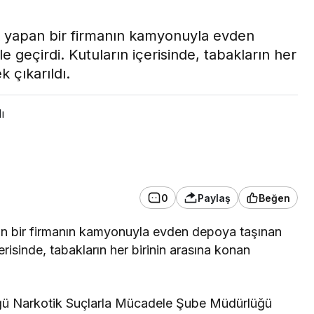
ık yapan bir firmanın kamyonuyla evden
 geçirdi. Kutuların içerisinde, tabakların her
k çıkarıldı.
ı
EKONOMİ
üdürü
Mersin
Şeftali ihracatı patladı,
0
Paylaş
Beğen
iade-i ziyaret
Mersin zirveyi bırakmadı
pan bir firmanın kamyonuyla evden depoya taşınan
erisinde, tabakların her birinin arasına konan
lüğü Narkotik Suçlarla Mücadele Şube Müdürlüğü