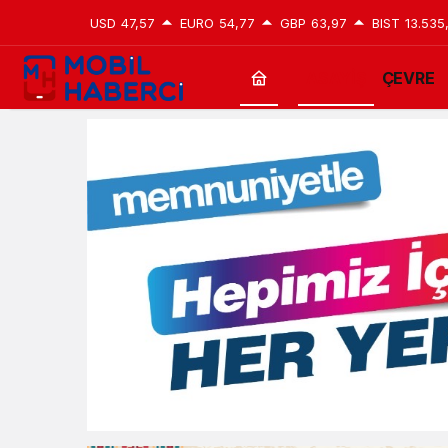
USD
47,57
EURO
54,77
GBP
63,97
BIST
13.535
ASAYİŞ
ÇEVRE