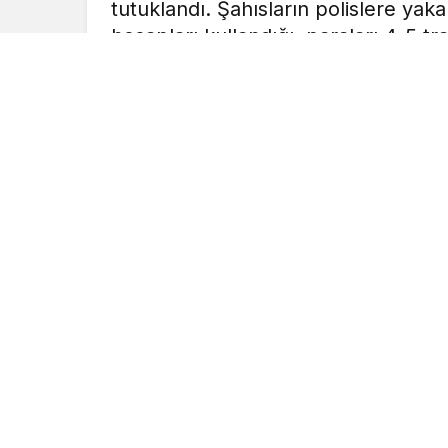
tutuklandı. Şahısların polislere yak
hesapları kullandığı, paraları 4-5 tra
MOBİLHABERCİ
tarafından yayınland
7 Şubat 2022, 10:06
yayınlandı
Mersin’de kazanılmış görünümlü sahte ‘
üzerinden dolandırıcılık yaptıkları iddiasıy
Şahısların polislere yakalanmamak için baş
4-5 transfer yaptıktan sonra çektikleri tes
Edinilen bilgiye göre, Mersin İl Emniyet
Mücadele (KOM) Şube Müdürlüğü ekipleri,
dolandırıcılık yapan şahıslara yönelik çalı