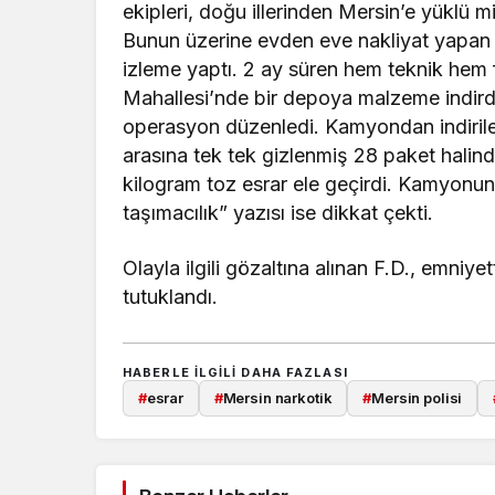
ekipleri, doğu illerinden Mersin’e yüklü m
Bunun üzerine evden eve nakliyat yapan b
izleme yaptı. 2 ay süren hem teknik hem
Mahallesi’nde bir depoya malzeme indirdiğ
operasyon düzenledi. Kamyondan indirilen 
arasına tek tek gizlenmiş 28 paket halind
kilogram toz esrar ele geçirdi. Kamyonun
taşımacılık” yazısı ise dikkat çekti.
Olayla ilgili gözaltına alınan F.D., emniy
tutuklandı.
HABERLE ILGILI DAHA FAZLASI
#
esrar
#
Mersin narkotik
#
Mersin polisi