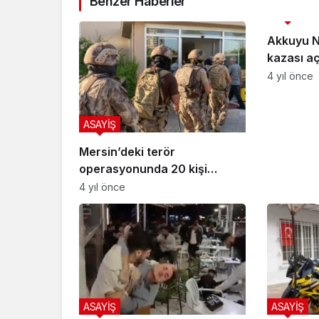
Benzer Haberler
ASAYİŞ
Akkuyu Nü
kazası a
4 yıl önce
ASAYİŞ
Mersin’deki terör
operasyonunda 20 kişi
gözaltına alındı
4 yıl önce
ASAYİŞ
ASAYİŞ