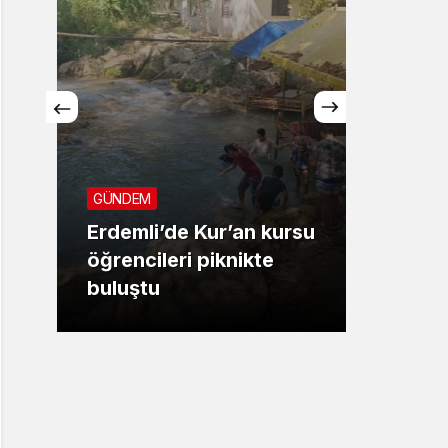
GÜNDEM
ÇEVRE
Erdemli’de Kur’an kursu
öğrencileri piknikte
Akden
buluştu
yolla