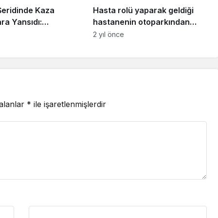
Şeridinde Kaza
Hasta rolü yaparak geldiği
ra Yansıdı:
hastanenin otoparkından
tli Kaskıyla Kurtuldu
araç çalan şahıs kameradan
2 yıl önce
tespit edilip yakalandı
 alanlar
*
ile işaretlenmişlerdir