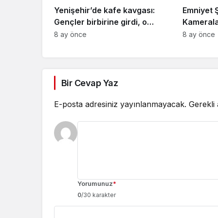
Yenişehir’de kafe kavgası:
Emniyet 
Gençler birbirine girdi, o
Kamerala
anlar kamerada
Motosikle
8 ay önce
8 ay önce
Bir Cevap Yaz
E-posta adresiniz yayınlanmayacak.
Gerekli
Yorumunuz
*
0
/30 karakter