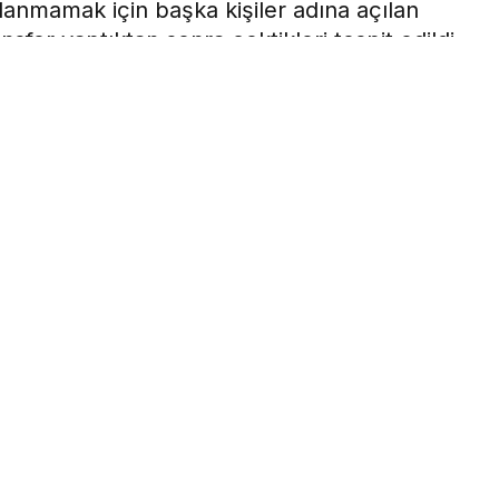
alanmamak için başka kişiler adına açılan
nsfer yaptıktan sonra çektikleri tespit edildi.
ı
0
Paylaş
Beğen
iddaa’ kuponu düzenleyerek, sosyal medya
la gözaltına alınan 12 kişiden 7’si tutuklandı.
ka kişiler adına açılan hesapları kullandığı, paraları
pit edildi.
 Müdürlüğü Kaçakçılık ve Organize Suçlarla
 sosyal medya hesapları üzerinden nitelikli
şma yaptı. Ekipler, kimliği tespit edilen şüphelileri ve