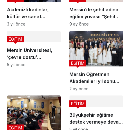
Akdenizli kadınlar,
Mersin’de şehit adına
kültür ve sanat
eğitim yuvası: “Şehit
evlerinde hayata
Özkan Demir
3 yıl önce
9 ay önce
bağlanıyor
Ortaokulu” açıldı
EĞİTİM
Mersin Üniversitesi,
‘çevre dostu’
EĞİTİM
üniversite sıralamasına
5 yıl önce
girdi
Mersin Öğretmen
Akademileri yıl sonu
programıyla
2 ay önce
tamamlandı
EĞİTİM
Büyükşehir eğitime
destek vermeye devam
EĞİTİM
ediyor
5 yıl önce