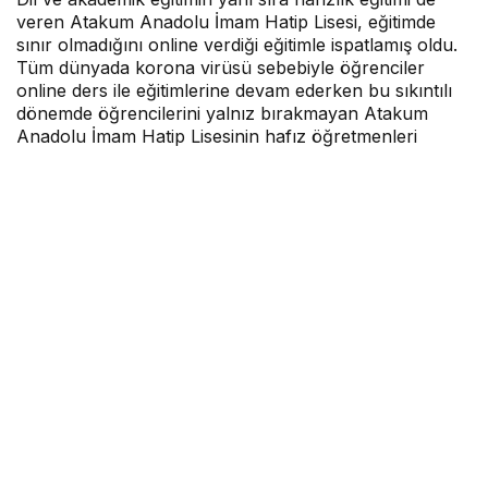
veren Atakum Anadolu İmam Hatip Lisesi, eğitimde
sınır olmadığını online verdiği eğitimle ispatlamış oldu.
Tüm dünyada korona virüsü sebebiyle öğrenciler
online ders ile eğitimlerine devam ederken bu sıkıntılı
dönemde öğrencilerini yalnız bırakmayan Atakum
Anadolu İmam Hatip Lisesinin hafız öğretmenleri
öğrencilerinin ezberlerini telefonla ya da görüntülü
görüşmeyle dinledi.
MOBİLHABERCİ
tarafından yayınlandı
7 Şubat 2022, 10:59
yayınlandı
0
Paylaş
Beğen
Dil ve akademik eğitimin yanı sıra hafızlık eğitimi
de veren Atakum Anadolu İmam Hatip Lisesi,
eğitimde sınır olmadığını online verdiği eğitimle