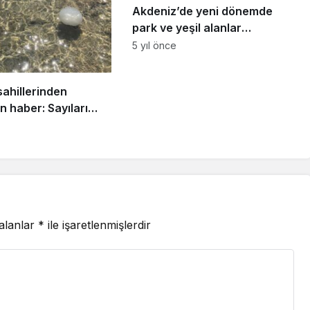
Akdeniz’de yeni dönemde
park ve yeşil alanlar
yenileniyor
5 yıl önce
ahillerinden
n haber: Sayıları
üne azalıyor
 alanlar
*
ile işaretlenmişlerdir