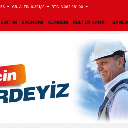
,56
GR. ALTIN
6.201,10
BTC
3.083.981,00
EĞİTİM
EKONOMİ
GÜNDEM
KÜLTÜR SANAT
SAĞLI