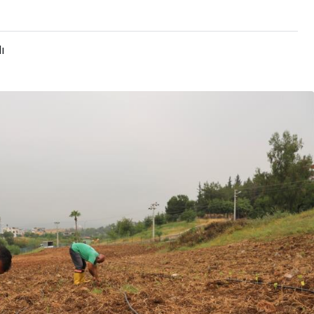
ı
LDIZ,
SPOR
İ
ARI YERİNDE
Mersinli raketlerden
büyük başarı