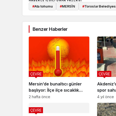
HABERLE ILGILI DAHA FAZLASI
#
Ata tohumu
#
MERSİN
#
Toroslar Belediyes
Benzer Haberler
ÇEVRE
ÇEVRE
Mersin’de bunaltıcı günler
Akdeniz’d
başlıyor: İlçe ilçe sıcaklık
spor saha
tahmini
2 hafta önce
4 yıl önce
ÇEVRE