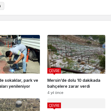
i
ÇEVRE
e sokaklar, park ve
Mersin’de dolu 10 dakikada
ları yenileniyor
bahçelere zarar verdi
4 yıl önce
ÇEVRE