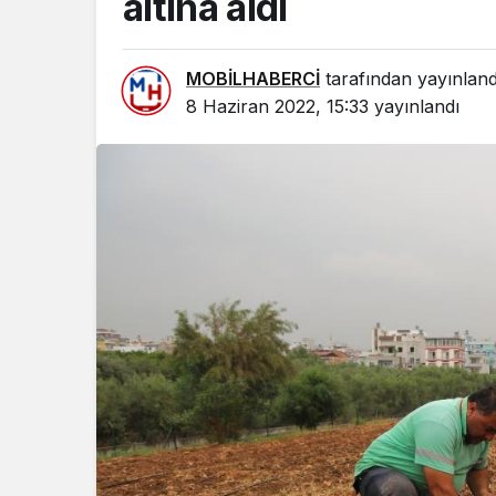
altına aldı
MOBİLHABERCİ
tarafından yayınland
8 Haziran 2022, 15:33
yayınlandı
GÜNDEM
BAŞKAN YI
SAHADAK
ÇALIŞMAL
İNCELEDİ