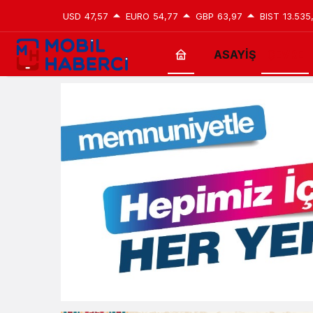
USD
47,57
EURO
54,77
GBP
63,97
BIST
13.535
ASAYİŞ
ÇEVRE