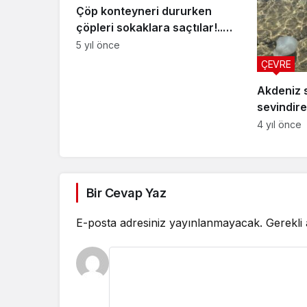
Çöp konteyneri dururken
çöpleri sokaklara saçtılar!..
Yoksa komplo mu?
5 yıl önce
ÇEVRE
Akdeniz s
sevindire
günden g
4 yıl önce
Bir Cevap Yaz
E-posta adresiniz yayınlanmayacak.
Gerekli