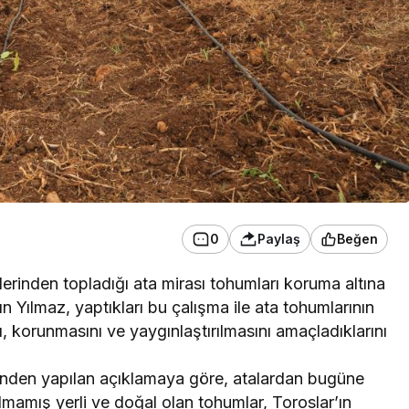
0
Paylaş
Beğen
lerinden topladığı ata mirası tohumları koruma altına
n Yılmaz, yaptıkları bu çalışma ile ata tohumlarının
 korunmasını ve yaygınlaştırılmasını amaçladıklarını
sinden yapılan açıklamaya göre, atalardan bugüne
ulmamış yerli ve doğal olan tohumlar, Toroslar’ın