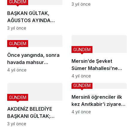
GÜNDEM
OPERASYON
3 yıl önce
BAŞKAN GÜLTAK,
AĞUSTOS AYINDA
DOĞUM GÜNÜ OLAN
3 yıl önce
ÇOCUKLARA SÜRPRİZ
YAPTI
GÜNDEM
GÜNDEM
Önce yangında, sonra
Mersin’de Şevket
havada mahsur
Sümer Mahallesi’ne
kaldılar!
4 yıl önce
banka şubesi açılacak
4 yıl önce
GÜNDEM
Mersinli öğrenciler ilk
GÜNDEM
kez Anıtkabir’i ziyaret
AKDENİZ BELEDİYE
etti
4 yıl önce
BAŞKANI GÜLTAK;
“BÜYÜK ZAFERİMİZİN
3 yıl önce
101’İNCİ YAŞI