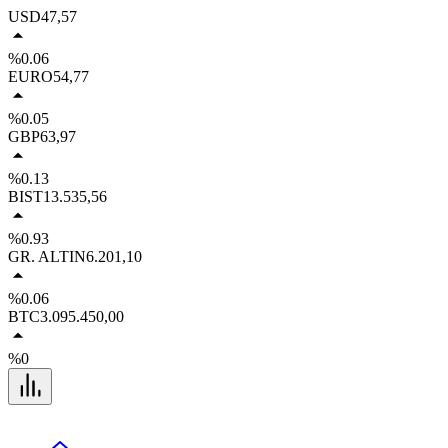
USD
47,57
%0.06
EURO
54,77
%0.05
GBP
63,97
%0.13
BIST
13.535,56
%0.93
GR. ALTIN
6.201,10
%0.06
BTC
3.095.450,00
%0