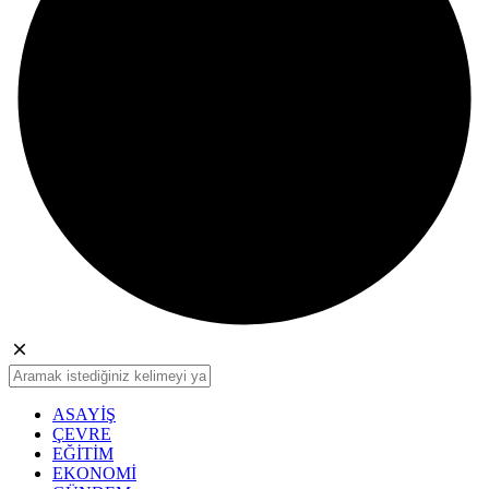
ASAYİŞ
ÇEVRE
EĞİTİM
EKONOMİ