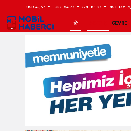
USD
47,57
EURO
54,77
GBP
63,97
BIST
13.535
ASAYİŞ
ÇEVRE