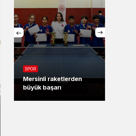
ASAYİŞ
SPOR
Mersi
Mersinli raketlerden
öldür
büyük başarı
şüphel