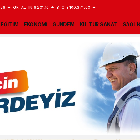
,56
GR. ALTIN
6.201,10
BTC
3.100.374,00
EĞİTİM
EKONOMİ
GÜNDEM
KÜLTÜR SANAT
SAĞLI