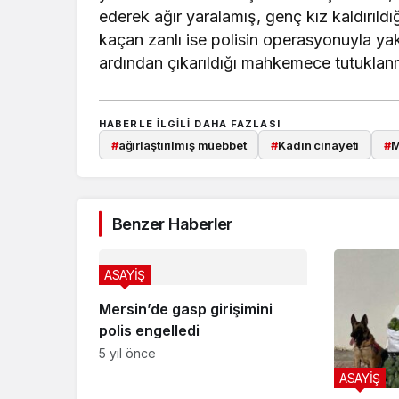
ederek ağır yaralamış, genç kız kaldırıld
kaçan zanlı ise polisin operasyonuyla yaka
ardından çıkarıldığı mahkemece tutuklanm
HABERLE ILGILI DAHA FAZLASI
#
ağırlaştırılmış müebbet
#
Kadın cinayeti
#
M
Benzer Haberler
ASAYİŞ
Mersin’de gasp girişimini
polis engelledi
5 yıl önce
ASAYİŞ