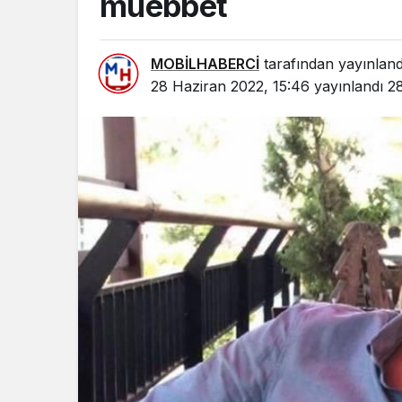
müebbet
MOBİLHABERCİ
tarafından yayınland
28 Haziran 2022, 15:46
yayınlandı
28
GÜNDEM
Mersin’de 
Sakinlerini
Kaymakam 
İletildi