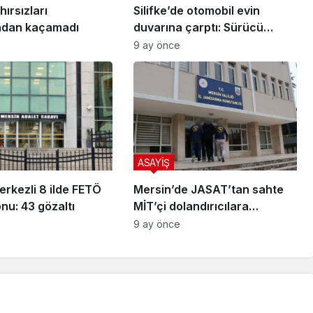
ırsızları
Silifke’de otomobil evin
adan kaçamadı
duvarına çarptı: Sürücü
kurtarılamadı
9 ay önce
ASAYİŞ
rkezli 8 ilde FETÖ
Mersin’de JASAT’tan sahte
nu: 43 gözaltı
MİT’çi dolandırıcılara
operasyon: 3 tutuklama
9 ay önce