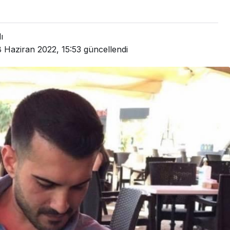
ı
 Haziran 2022, 15:53
güncellendi
GÜNDEM
Site
BAŞKAN YILDIZ,
n Sorunları
SAHADAKİ
Tetikoğlu’na
ÇALIŞMALARI YERİNDE
İNCELEDİ