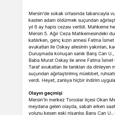
Mersin’de sokak ortasında tabancayla vu
kasten adam öldürmek suçundan ağırlaştır
yıl 6 ay hapis cezası verildi. Mahkeme he
Mersin 5. Ağır Ceza Mahkemesindeki dur
katılırken, genç kızın annesi Fatma İsme
avukatları ile Oskay ailesinin yakınları, kad
Duruşmada konuşan sanık Barış Can U.,
Baba Murat Oskay ile anne Fatma İsmet Os
Taraf avukatları ile tanıkları da dinley
suçundan ağırlaştırılmış müebbet, ruhsats
verdi. Heyet, zanlıya hiçbir indirim uygul
Olayın geçmişi
Mersin’in merkez Toroslar ilçesi Okan M
meydana gelen olayda, sabah erken saatt
yolunu kesen eski nişanlısı Barış Can U.,