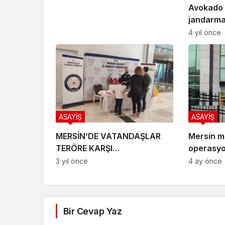
Avokado h
jandarm
4 yıl önce
ASAYİŞ
ASAYİŞ
MERSİN’DE VATANDAŞLAR
Mersin me
TERÖRE KARŞI
operasyo
BİLGİLENDİRİLİYOR
3 yıl önce
4 ay önce
Bir Cevap Yaz