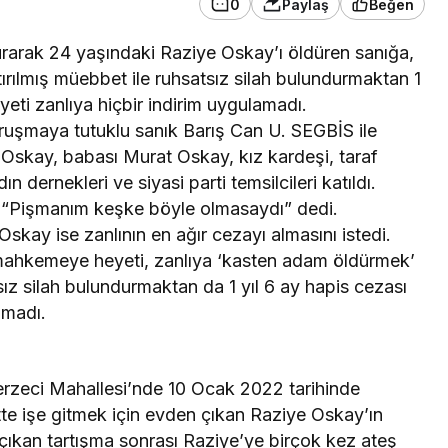
0
Paylaş
Beğen
rarak 24 yaşındaki Raziye Oskay’ı öldüren sanığa,
ılmış müebbet ile ruhsatsız silah bulundurmaktan 1
yeti zanlıya hiçbir indirim uygulamadı.
uşmaya tutuklu sanık Barış Can U. SEGBİS ile
t Oskay, babası Murat Oskay, kız kardeşi, taraf
ın dernekleri ve siyasi parti temsilcileri katıldı.
 “Pişmanım keşke böyle olmasaydı” dedi.
kay ise zanlının en ağır cezayı almasını istedi.
en mahkemeye heyeti, zanlıya ‘kasten adam öldürmek’
ız silah bulundurmaktan da 1 yıl 6 ay hapis cezası
amadı.
erzeci Mahallesi’nde 10 Ocak 2022 tarihinde
e işe gitmek için evden çıkan Raziye Oskay’ın
 çıkan tartışma sonrası Raziye’ye birçok kez ateş