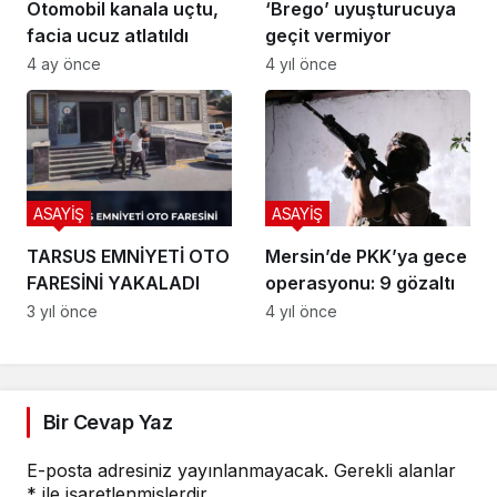
Otomobil kanala uçtu,
‘Brego’ uyuşturucuya
facia ucuz atlatıldı
geçit vermiyor
4 ay önce
4 yıl önce
ASAYİŞ
ASAYİŞ
TARSUS EMNİYETİ OTO
Mersin’de PKK’ya gece
FARESİNİ YAKALADI
operasyonu: 9 gözaltı
3 yıl önce
4 yıl önce
Bir Cevap Yaz
E-posta adresiniz yayınlanmayacak.
Gerekli alanlar
*
ile işaretlenmişlerdir