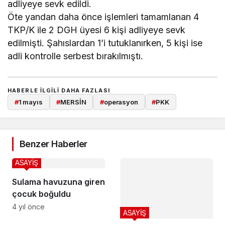
adliyeye sevk edildi.
Öte yandan daha önce işlemleri tamamlanan 4
TKP/K ile 2 DGH üyesi 6 kişi adliyeye sevk
edilmişti. Şahıslardan 1’i tutuklanırken, 5 kişi ise
adli kontrolle serbest bırakılmıştı.
HABERLE ILGILI DAHA FAZLASI
#
1 mayıs
#
MERSİN
#
operasyon
#
PKK
Benzer Haberler
ASAYİŞ
Sulama havuzuna giren
çocuk boğuldu
4 yıl önce
ASAYİŞ