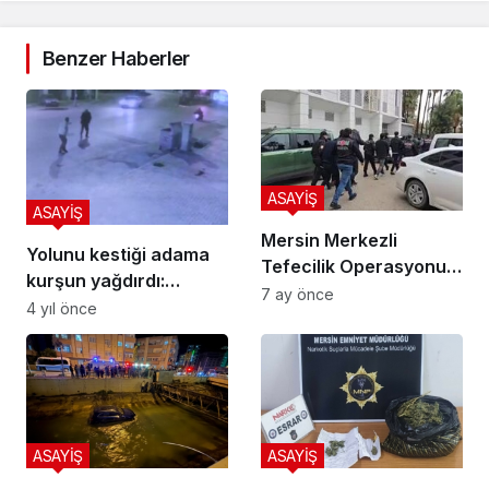
Benzer Haberler
ASAYİŞ
ASAYİŞ
Mersin Merkezli
Yolunu kestiği adama
Tefecilik Operasyonu:
kurşun yağdırdı:
117 Milyon TL’lik Haksız
7 ay önce
Cinayet anı kamerada
4 yıl önce
Kazanç, 4 Tutuklama
ASAYİŞ
ASAYİŞ