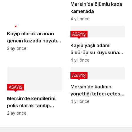
Mersin’de ölümlü kaza
kamerada
4 yıl önce
ASAYİŞ
Kayıp olarak aranan
ASAYİŞ
gencin kazada hayatını
Kayıp yaşlı adamı
kaybettiği ortaya çıktı
2 ay önce
öldürüp su kuyusuna
atmışlar
4 yıl önce
ASAYİŞ
Mersin’de kadının
ASAYİŞ
yönettiği tefeci çetesi
Mersin’de kendilerini
çökertildi
4 yıl önce
polis olarak tanıtıp
vatandaşları
2 ay önce
dolandırdılar