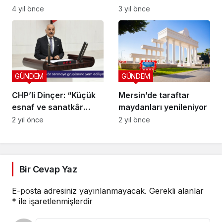
PRENSİN İPİNİ ÇEKTİ!
TOPLANTISI VALİ
4 yıl önce
3 yıl önce
PEHLİVAN
BAŞKANLIĞINDA
YAPILDI
GÜNDEM
GÜNDEM
CHP’li Dinçer: “Küçük
Mersin’de taraftar
esnaf ve sanatkâr
maydanları yenileniyor
sermaye gruplarına
2 yıl önce
2 yıl önce
yem ediliyor”
Bir Cevap Yaz
E-posta adresiniz yayınlanmayacak.
Gerekli alanlar
*
ile işaretlenmişlerdir