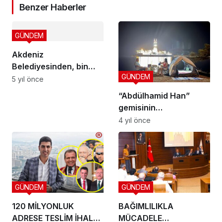
Benzer Haberler
GÜNDEM
Akdeniz
Belediyesinden, bin
GÜNDEM
500 öğrenciye
5 yıl önce
kırtasiye desteği
“Abdülhamid Han”
gemisinin
manzarasında kamp
4 yıl önce
GÜNDEM
GÜNDEM
120 MİLYONLUK
BAĞIMLILIKLA
ADRESE TESLİM İHALE
MÜCADELE