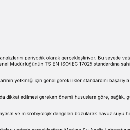
alizlerini periyodik olarak gerçekleştiriyor. Bu sayede vatan
el Müdürlüğünün TS EN ISO/IEC 17025 standardına sahip, hi
tkinliği için genel gereklilikler standardını başarıyla uyg
a dikkat edilmesi gereken önemli hususlara göre, sağlık, gü
myasal ve mikrobiyolojik dengeleri bozularak havuz suyu hızla
ri yerinde gerçekleştiren Merkez Su Analiz Laboratuvarı say