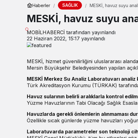
SAĞLIK
Haberler
MESKİ, havuz suyu anal
MESKİ, havuz suyu ana
MOBİLHABERCİ
tarafından yayınlandı
22 Haziran 2022, 15:17
yayınlandı
MESKİ, hizmet güvenilirliğini uluslararası aland
Mersin Büyükşehir Belediyesinden yapılan açıkl
MESKİ Merkez Su Analiz Laboratuvarı analiz 
Türk Akreditasyon Kurumu (TÜRKAK) tarafından TS
Havuz sularının belirli aralıklarla kontrol edil
Yüzme Havuzlarının Tabi Olacağı Sağlık Esasları
Havuzlarda gerekli önlemlerin alınmaması duru
Özellikle sıcak günlerde yüzme havuzları yoğun o
Laboratuvarda parametreler son teknoloji ciha
MESKİ Genel Müdürlüğü, tüm bu etkenleri göz önün