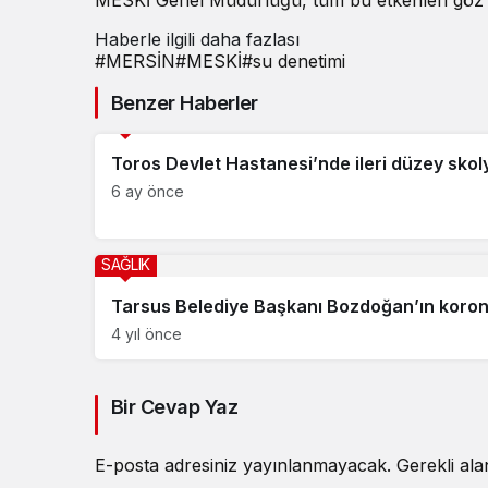
Haberle ilgili daha fazlası
#
MERSİN
#
MESKİ
#
su denetimi
Benzer Haberler
SAĞLIK
Toros Devlet Hastanesi’nde ileri düzey skol
6 ay önce
SAĞLIK
Tarsus Belediye Başkanı Bozdoğan’ın koronavi
4 yıl önce
Bir Cevap Yaz
E-posta adresiniz yayınlanmayacak.
Gerekli al