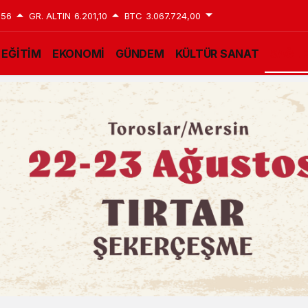
,56
GR. ALTIN
6.201,10
BTC
3.067.724,00
EĞİTİM
EKONOMİ
GÜNDEM
KÜLTÜR SANAT
SAĞLI