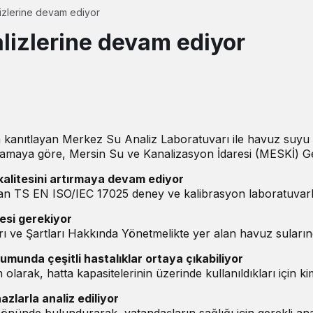
izlerine devam ediyor
lizlerine devam ediyor
a kanıtlayan Merkez Su Analiz Laboratuvarı ile havuz suyu an
amaya göre, Mersin Su ve Kanalizasyon İdaresi (MESKİ) Gen
kalitesini artırmaya devam ediyor
 EN ISO/IEC 17025 deney ve kalibrasyon laboratuvarlarının ye
mesi gerekiyor
 ve Şartları Hakkında Yönetmelikte yer alan havuz sularınd
munda çeşitli hastalıklar ortaya çıkabiliyor
larak, hatta kapasitelerinin üzerinde kullanıldıkları için ki
zlarla analiz ediliyor
de bulundurarak, vatandaşların sağlığı için gerekli analizle