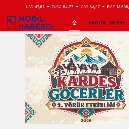
USD
47,57
EURO
54,77
GBP
63,97
BIST
13.535
ASAYİŞ
ÇEVRE