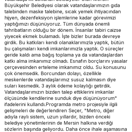
Büyükşehir Belediyesi olarak vatandaşlarımızın gıda
talebinden maske talebine, sıcak yemek ihtiyacından
hijyen, dezenfeksiyon işlemlerine kadar görevimizi
yaptığımızı düşünüyoruz. Tüm dünyada önemli
tahribatların olduğu bir dönem. İnsanlar tabiri caizse
yiyecek ekmek bulamadı. İşte bizler burada devreye
girdik. Bu katkıları kendi olanaklarımızla yaptık, bütün
bu çalışmaları kendi imkanlarımızla yaptık. O süreçler
geride kaldı ama bağış toplama ya da vatandaşlardan
katkı alma imkanımız olmadı. Esnafın borçlarını yasalar
çerçevesinden erteleme imkanımız oldu. Su konusunu
çok önemsedik. Borcundan dolayı, özellikle
meskenlerde vatandaşlarımız susuz kalmasın diye
suları kesmedik. 3 aylık ödeme kolaylığı getirdik.
Vatandaşlarımızın bizden talep ettiklerini imkanlar
ölçüsünde kendilerine sunduk diye düşünüyorum"
ifadelerini kullandı.Programda metro projesiyle ilgili
gelişmeleri de değerlendiren Seçer, "Metro, diğer
adıyla raylı sistem, uzun yıllardır, bizden önceki
belediye yönetimlerinin de Mersin halkına verdiği
sözlerin başında geliyordu. Daha önce ihale aşamasına