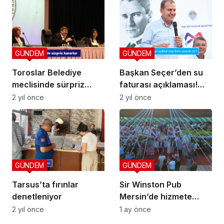
GÜNDEM
GÜNDEM
Toroslar Belediye
Başkan Seçer’den su
meclisinde sürpriz
faturası açıklaması!
kararlar
Zam olacak mı?
2 yıl önce
2 yıl önce
GÜNDEM
GÜNDEM
Tarsus’ta fırınlar
Sir Winston Pub
denetleniyor
Mersin’de hizmete
açıldı
2 yıl önce
1 ay önce