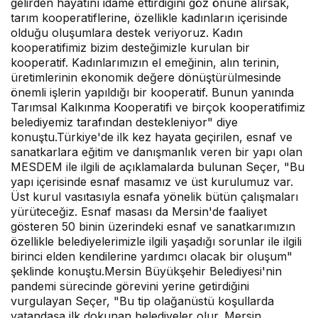
gelirden hayatını idame ettirdiğini göz önüne alırsak,
tarım kooperatiflerine, özellikle kadınların içerisinde
olduğu oluşumlara destek veriyoruz. Kadın
kooperatifimiz bizim desteğimizle kurulan bir
kooperatif. Kadınlarımızın el emeğinin, alın terinin,
üretimlerinin ekonomik değere dönüştürülmesinde
önemli işlerin yapıldığı bir kooperatif. Bunun yanında
Tarımsal Kalkınma Kooperatifi ve birçok kooperatifimiz
belediyemiz tarafından destekleniyor" diye
konuştu.Türkiye'de ilk kez hayata geçirilen, esnaf ve
sanatkarlara eğitim ve danışmanlık veren bir yapı olan
MESDEM ile ilgili de açıklamalarda bulunan Seçer, "Bu
yapı içerisinde esnaf masamız ve üst kurulumuz var.
Üst kurul vasıtasıyla esnafa yönelik bütün çalışmaları
yürüteceğiz. Esnaf masası da Mersin'de faaliyet
gösteren 50 binin üzerindeki esnaf ve sanatkarımızın
özellikle belediyelerimizle ilgili yaşadığı sorunlar ile ilgili
birinci elden kendilerine yardımcı olacak bir oluşum"
şeklinde konuştu.Mersin Büyükşehir Belediyesi'nin
pandemi sürecinde görevini yerine getirdiğini
vurgulayan Seçer, "Bu tip olağanüstü koşullarda
vatandaşa ilk dokunan belediyeler olur. Mersin