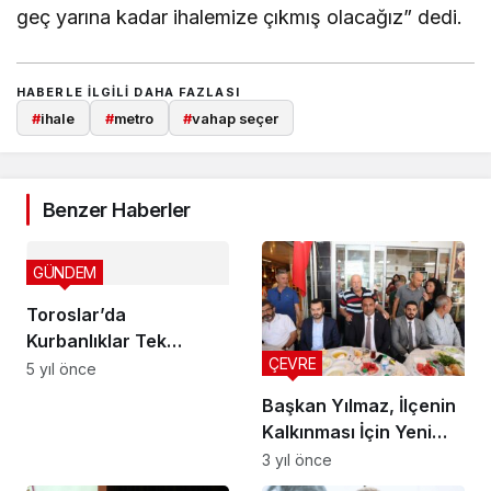
geç yarına kadar ihalemize çıkmış olacağız” dedi.
HABERLE ILGILI DAHA FAZLASI
#
ihale
#
metro
#
vahap seçer
Benzer Haberler
GÜNDEM
Toroslar’da
Kurbanlıklar Tek
ÇEVRE
Noktada Satılacak
5 yıl önce
Başkan Yılmaz, İlçenin
Kalkınması İçin Yeni
Projeleri Açıkladı
3 yıl önce