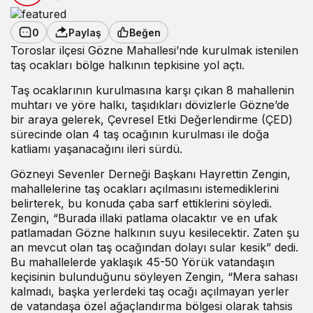
0
Paylaş
Beğen
Toroslar ilçesi Gözne Mahallesi’nde kurulmak istenilen
taş ocakları bölge halkının tepkisine yol açtı.
Taş ocaklarının kurulmasına karşı çıkan 8 mahallenin
muhtarı ve yöre halkı, taşıdıkları dövizlerle Gözne’de
bir araya gelerek, Çevresel Etki Değerlendirme (ÇED)
sürecinde olan 4 taş ocağının kurulması ile doğa
katliamı yaşanacağını ileri sürdü.
Gözneyi Sevenler Derneği Başkanı Hayrettin Zengin,
mahallelerine taş ocakları açılmasını istemediklerini
belirterek, bu konuda çaba sarf ettiklerini söyledi.
Zengin, “Burada illaki patlama olacaktır ve en ufak
patlamadan Gözne halkının suyu kesilecektir. Zaten şu
an mevcut olan taş ocağından dolayı sular kesik” dedi.
Bu mahallelerde yaklaşık 45-50 Yörük vatandaşın
keçisinin bulunduğunu söyleyen Zengin, “Mera sahası
kalmadı, başka yerlerdeki taş ocağı açılmayan yerler
de vatandaşa özel ağaçlandırma bölgesi olarak tahsis