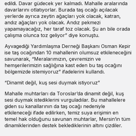
edildi. Davar güdecek yer kalmadı. Mahalle aralarında
davarlarını otlatıyorlar. Burada taş ocağı açılacak
yerlerde ayrıca zeytin ağaçları yok olacak, katran,
andız ağaçları yok olacak. Andız pekmezi
yapamayacağız, her taraf toz olacak. Şu an bile orada
çalışma olunca toz geliyor” diye konuştu.
Ayvagediği Yardımlaşma Derneği Başkanı Osman Kepir
ise taş ocağından 10 mahallenin olumsuz etkileneceğini
savunarak, “Meralarımızın, çevremizin ve
hemşerilerimizin sağlığına kast eden bu taş ocağını
bölgemizde istemiyoruz” ifadelerini kullandı.
“Dinamit değil, kuş sesi duymak istiyoruz”
Mahalle muhtarları da Toroslar’da dinamit değil, kuş
sesi duymak istediklerini vurguladılar. Bu mahallelere
giden su kanallarının da taş ocağı nedeniyle
etkileneceği ifade edilirken, temiz suya erişimin en
temel hak olduğunu savunan muhtarlar, Mersin’in tüm
dinamiklerinden destek beklediklerinin altını çizdiler.