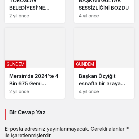
TOROSLAR
BAŞKAN GÜLTAK
BELEDİYESİ’NE
SESSİZLİĞİNİ BOZDU
HACİZ ŞOKU
2 yıl önce
4 yıl önce
GÜNDEM
GÜNDEM
Mersin’de 2024’te 4
Başkan Özyiğit
Bin 675 Gemi
esnafla bir araya
Denetlendi, 100
geldi
2 yıl önce
4 yıl önce
Milyon TL Ceza
Kesildi
Bir Cevap Yaz
E-posta adresiniz yayınlanmayacak.
Gerekli alanlar
*
ile işaretlenmişlerdir