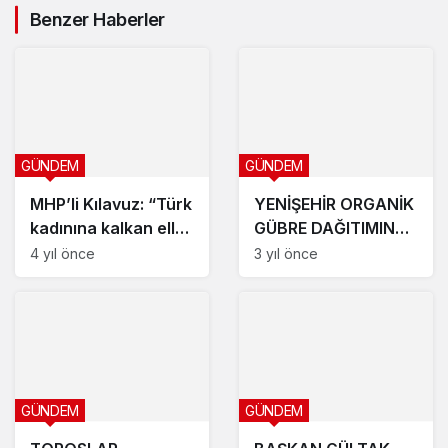
Benzer Haberler
GÜNDEM
GÜNDEM
MHP’li Kılavuz: “Türk
YENİŞEHİR ORGANİK
kadınına kalkan eller
GÜBRE DAĞITIMINA
en ağır şekilde
DEVAM EDİYOR
4 yıl önce
3 yıl önce
cezalandırılmalıdır”
GÜNDEM
GÜNDEM