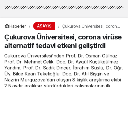
ASAYİŞ
Haberler
Çukurova Üniversitesi, corona
virüse alternatif tedavi etkeni
Çukurova Üniversitesi, corona virüse
geliştirdi
alternatif tedavi etkeni geliştirdi
Çukurova Üniversitesi'nden Prof. Dr. Osman Gülnaz,
Prof. Dr. Mehmet Çelik, Doç. Dr. Aygül Küçükgülmez
Yandım, Prof. Dr. Sadık Dinçer, İbrahim Süslü, Dr. Öğr.
Üy. Bilge Kaan Tekelioğlu, Doç. Dr. Atıl Bişgin ve
Nazrin Murguzova'dan oluşan 8 kişilik araştırma ekibi
2,5 aydır aralıksız sürdürdükleri çalışmalarının ilk
sonucunu aldı.
MOBİLHABERCİ
tarafından yayınlandı
7 Şubat 2022, 10:26
yayınlandı