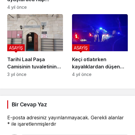
operasyonunun
4 yıl önce
zanlıları adliyeye sevk
edildi
ASAYİŞ
ASAYİŞ
Tarihi Laal Paşa
Keçi otlatırken
Camisinin tuvaletinin
kayalıklardan düşen
kapı, pencere ve
çocuk hayatını kaybetti
3 yıl önce
4 yıl önce
aynalarına zarar verildi
Bir Cevap Yaz
E-posta adresiniz yayınlanmayacak.
Gerekli alanlar
*
ile işaretlenmişlerdir