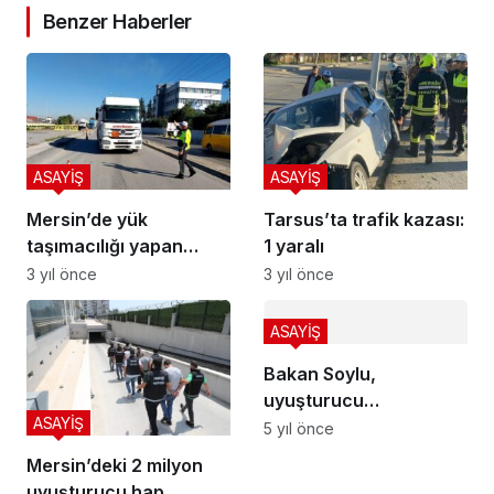
Benzer Haberler
ASAYİŞ
ASAYİŞ
Mersin’de yük
Tarsus’ta trafik kazası:
taşımacılığı yapan
1 yaralı
araçlar denetleniyor
3 yıl önce
3 yıl önce
ASAYİŞ
Bakan Soylu,
uyuşturucu
ASAYİŞ
operasyonunu bizzat
5 yıl önce
yönetmiş
Mersin’deki 2 milyon
uyuşturucu hap