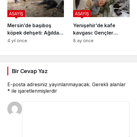
ASAYİŞ
ASAYİŞ
Mersin’de başıboş
Yenişehir’de kafe
köpek dehşeti: Ağıldaki
kavgası: Gençler
keçileri telef ettiler
birbirine girdi, o anlar
4 yıl önce
8 ay önce
kamerada
Bir Cevap Yaz
E-posta adresiniz yayınlanmayacak.
Gerekli alanlar
*
ile işaretlenmişlerdir