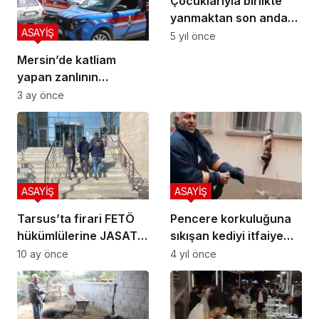
Çocuklarıyla birlikte
yanmaktan son anda
ASAYİŞ
kurtuldu
5 yıl önce
Mersin’de katliam
yapan zanlının
bulunduğu bölgeye
3 ay önce
giden yol kapatıldı
ASAYİŞ
ASAYİŞ
Tarsus’ta firari FETÖ
Pencere korkuluğuna
hükümlülerine JASAT
sıkışan kediyi itfaiye
operasyonu: 2 kişi
kurtardı
10 ay önce
4 yıl önce
cezaevinde