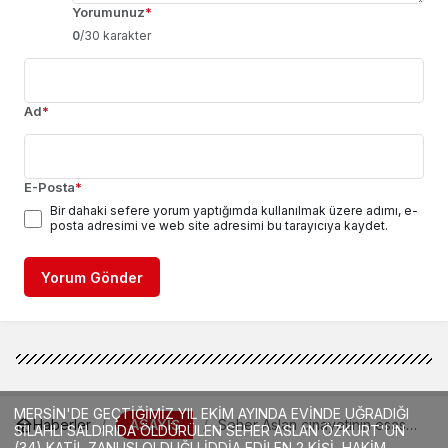
Yorumunuz
*
0
/30 karakter
Ad
*
E-Posta
*
Bir dahaki sefere yorum yaptığımda kullanılmak üzere adımı, e-
posta adresimi ve web site adresimi bu tarayıcıya kaydet.
Yorum Gönder
MERSİN'DE GEÇTİĞİMİZ YIL EKİM AYINDA EVİNDE UĞRADIĞI
ASAYİŞ
Haberler
Seher Aslan cinayetinin esas
SİLAHLI SALDIRIDA ÖLDÜRÜLEN SEHER ASLAN ÖZKURT'UN
zanlısı için kırmızı bülten
(34) KATİL ZANLISI OLDUĞU İDDİA EDİLEN 2 KİŞİ, HAKİM