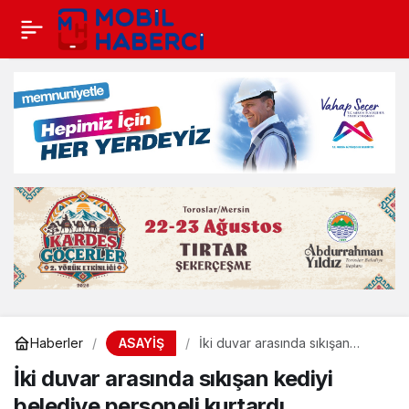
ASAYİŞ
Haberler
İki duvar arasında sıkışan
kediyi belediye personeli
İki duvar arasında sıkışan kediyi
kurtardı
belediye personeli kurtardı