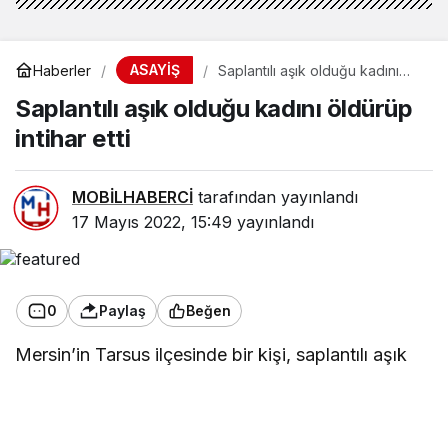
ASAYİŞ
Haberler
Saplantılı aşık olduğu kadını
öldürüp intihar etti
Saplantılı aşık olduğu kadını öldürüp
intihar etti
MOBİLHABERCİ
tarafından yayınlandı
17 Mayıs 2022, 15:49
yayınlandı
0
Paylaş
Beğen
Mersin’in Tarsus ilçesinde bir kişi, saplantılı aşık
olduğu kadını silahla öldürüp intihar etti.
Olay, Öğretmenler Mahallesi’nde bulunan Hal
Ardiyeler Bölümü 151 nolu iş yerinde meydana