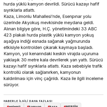
hurda yüklü kamyon devrildi. Sürücü kazayı hafif
sıyrıklarla atlattı.
Kaza, Limonlu Mahallesi’nde, Esenpınar yolu
üzerinde Akyokuş mevkisinde meydana geldi.
Alınan bilgiye göre, H.Ç. yönetimindeki 33 ABC
423 plakalı hurda plastik yüklü kamyon yokuş
aşağıya indiği esnada sağanak yağmurunda
etkisiyle kontrolden çıkarak kaymaya başladı.
Kamyon, yol kenarındaki keskin virajda uçuruma
yaklaşık 30 metre kala devrilerek yan yattı. Sürücü
kazayı hafif sıyrıklarla atlattı. Kaza sebebiyle trafik
kontrollü olarak sağlanırken, kamyonun
kaldırılması için vinç çağrıldı. Kaza ile ilgili inceleme
sürüyor.
HABERLE ILGILI DAHA FAZLASI
#
erdemli
#
kamyon
#
kaza
#
MERSİN