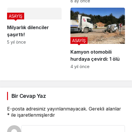
Oldu: Alevler Kontrol
8 ay önce
Altına Alındı
ASAYİŞ
Milyarlık dilenciler
şaşırttı!
ASAYİŞ
5 yıl önce
Kamyon otomobili
hurdaya çevirdi: 1 ölü
4 yıl önce
Bir Cevap Yaz
E-posta adresiniz yayınlanmayacak.
Gerekli alanlar
*
ile işaretlenmişlerdir