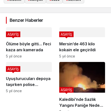
Benzer Haberler
ASAYİŞ
ASAYİŞ
Ölüme böyle gitti… Feci
Mersin’de 463 kilo
kaza anı kamerada
kokain ele geçirildi
5 yıl önce
5 yıl önce
ASAYİŞ
Uyuşturucuları depoya
taşırken polise
ASAYİŞ
yakalandılar
5 yıl önce
Kaledibi’nde Sazlık
Yangını Paniğe Neden