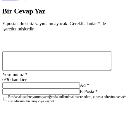
Bir Cevap Yaz
E-posta adresiniz yayınlanmayacak.
Gerekli alanlar
*
ile
işaretlenmişlerdir
Yorumunuz
*
0
/30 karakter
Ad
*
E-Posta
*
Bir dahaki sefere yorum yaptığımda kullanılmak üzere adımı, e-posta adresimi ve web
site adresimi bu tarayıcıya kaydet.
YORUM GÖNDER