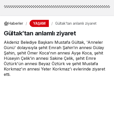
YAŞAM
Haberler
Gültak’tan anlamlı ziyaret
Gültak’tan anlamlı ziyaret
Akdeniz Belediye Başkanı Mustafa Gültak, 'Anneler
Günü' dolayısıyla şehit Emrah Şahin'in annesi Gülay
Şahin, şehit Ömer Koca'nın annesi Ayşe Koca, şehit
Hüseyin Çelik'in annesi Sakine Çelik, şehit Emre
Öztürk'ün annesi Beyaz Öztürk ve şehit Mustafa
Korkmaz'ın annesi Yeter Korkmaz'ı evlerinde ziyaret
etti.
MOBİLHABERCİ
tarafından yayınlandı
7 Şubat 2022, 09:52
yayınlandı