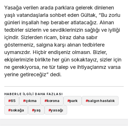
Yasağa verilen arada parklara gelerek dinlenen
yaşlı vatandaşlarla sohbet eden Gültak, “Bu zorlu
günleri inşallah hep beraber atlatacağız. Alınan
tedbirler sizlerin ve sevdiklerinizin sağlığı ve iyiliği
içindir. Sizlerden ricam, biraz daha sabır
göstermeniz, salgına karşı alınan tedbirlere
uymanızdır. Hiçbir endişeniz olmasın. Bizler,
ekiplerimizle birlikte her gün sokaktayız, sizler için
ne gerekiyorsa, ne tür talep ve ihtiyaçlarınız varsa
yerine getireceğiz” dedi.
HABERLE ILGILI DAHA FAZLASI
#
65
#
çıkma
#
korona
#
park
#
salgın hastalık
#
sokağa
#
yaş
#
yasağı