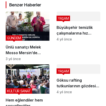
Benzer Haberler
YAŞAM
Büyükşehir temizlik
çalışmalarına hız
GÜNDEM
kazandırdı
4 yıl önce
Ünlü sanatçı Melek
Mosso Mersin’de
Dünya Evine Girdi
3 yıl önce
YAŞAM
Göksu rafting
tutkunlarının gözdesi
KÜLTÜR SANAT
oluyor
4 yıl önce
Hem eğlendiler hem
sosyalleştiler