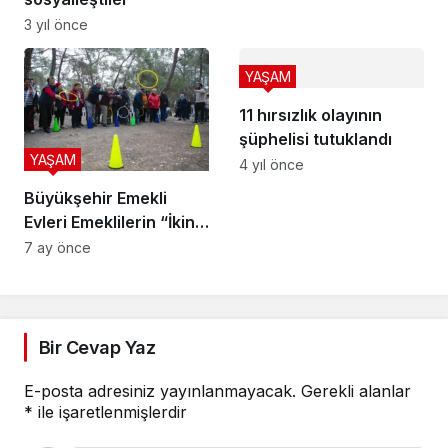
3 yıl önce
YAŞAM
11 hırsızlık olayının
şüphelisi tutuklandı
YAŞAM
4 yıl önce
Büyükşehir Emekli
Evleri Emeklilerin “İkinci
Adresi” Oldu: 2026’da
7 ay önce
da Hizmet Sürecek
Bir Cevap Yaz
E-posta adresiniz yayınlanmayacak.
Gerekli alanlar
*
ile işaretlenmişlerdir