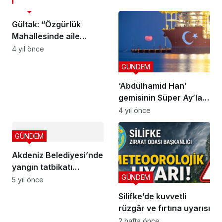
GÜNDEM
Gültak: “Özgürlük
Mahallesinde aile
sağlığı merkezi mart
4 yıl önce
ayında açılıyor”
GÜNDEM
‘Abdülhamid Han’
gemisinin Süper Ay’la
muhteşem görüntüsü
4 yıl önce
GÜNDEM
Akdeniz Belediyesi’nde
yangın tatbikatı
GÜNDEM
gerçekleştirildi
5 yıl önce
Silifke’de kuvvetli
rüzgâr ve fırtına uyarısı
2 hafta önce