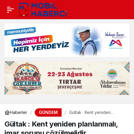
GÜNDEM
Haberler
Gültak : Kent yeniden
planlanmalı, imar sorunu
Gültak : Kent yeniden planlanmalı,
çözülmelidir
imar sorunu çözülmelidir