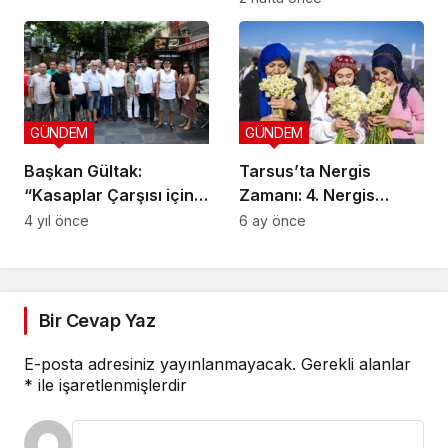
GÜNDEM
GÜNDEM
Başkan Gültak:
Tarsus’ta Nergis
“Kasaplar Çarşısı için
Zamanı: 4. Nergis
restorasyon projesi
Şenliği 8 Şubat’ta “Bu
4 yıl önce
6 ay önce
uygulanmalı”
Şenlik Mis Kokuyor”
Sloganıyla
Düzenleniyor
Bir Cevap Yaz
E-posta adresiniz yayınlanmayacak.
Gerekli alanlar
*
ile işaretlenmişlerdir