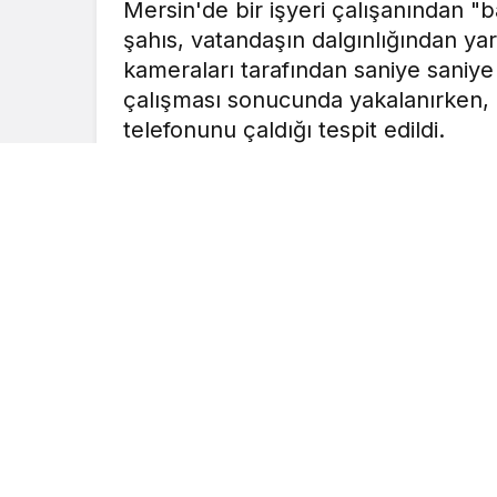
Mersin'de bir işyeri çalışanından 
şahıs, vatandaşın dalgınlığından yar
kameraları tarafından saniye saniye
çalışması sonucunda yakalanırken, 
telefonunu çaldığı tespit edildi.
MOBİLHABERCİ
tarafından yayınland
7 Şubat 2022, 09:15
yayınlandı
Mersin’de bir işyeri çalışanından “babam
vatandaşın dalgınlığından yararlanarak ka
saniye saniye görüntülenen olayda şüphel
önce de aynı yöntemle birçok kişinin telef