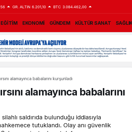
,56
GR. ALTIN
6.201,10
BTC
3.084.462,00
EĞİTİM
EKONOMİ
GÜNDEM
KÜLTÜR SANAT
SAĞLI
 hırsını alamayınca babalarını kurşunladı
hırsını alamayınca babalarını
ilahlı saldırıda bulunduğu iddiasıyla
ğı mahkemece tutuklandı. Olay anı güvenlik