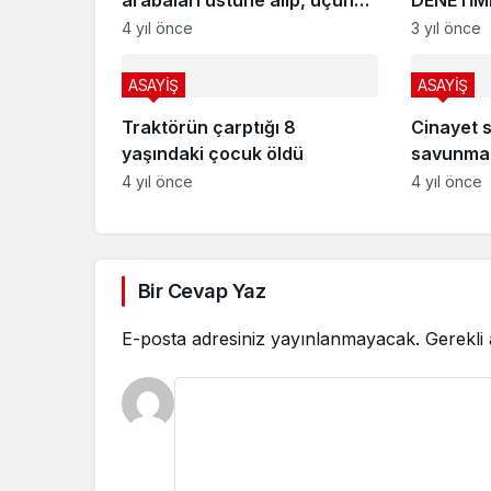
arabaları üstüne alıp, üçüncü
DENETİM
şahsa devretmiş
4 yıl önce
3 yıl önce
ASAYİŞ
ASAYİŞ
Traktörün çarptığı 8
Cinayet s
yaşındaki çocuk öldü
savunma:
arabada,
4 yıl önce
4 yıl önce
Bir Cevap Yaz
E-posta adresiniz yayınlanmayacak.
Gerekli