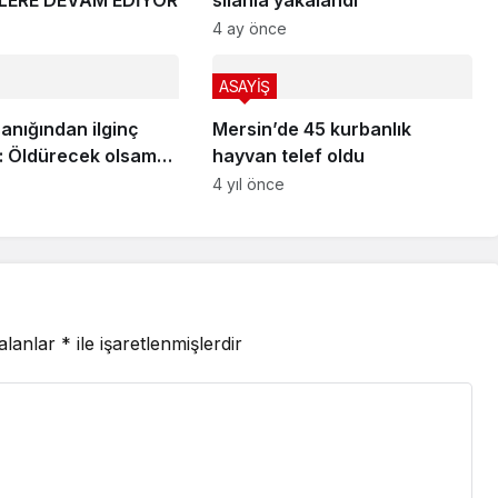
LERE DEVAM EDİYOR
silahla yakalandı
4 ay önce
ASAYİŞ
anığından ilginç
Mersin’de 45 kurbanlık
 Öldürecek olsam
hayvan telef oldu
 parkta öldürürdüm
4 yıl önce
 alanlar
*
ile işaretlenmişlerdir