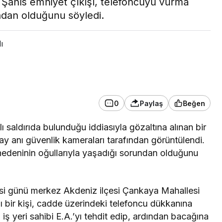
 Şahıs emniyet çıkışı, telefoncuyu vurma
ndan olduğunu söyledi.
GÜNDEM
ı
Mersin Yenişehir’de
elektrikler kesilecek!
İşte sokak sokak kesinti
programı
0
Paylaş
Beğen
 saldırıda bulunduğu iddiasıyla gözaltına alınan bir
lay anı güvenlik kameraları tarafından görüntülendi.
nedeninin oğullarıyla yaşadığı sorundan olduğunu
tesi günü merkez Akdeniz ilçesi Çankaya Mahallesi
ı bir kişi, cadde üzerindeki telefoncu dükkanına
 iş yeri sahibi E.A.’yı tehdit edip, ardından bacağına