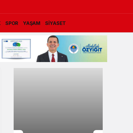
K
SPOR
YAŞAM
SİYASET