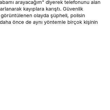
"babamı arayacağım" diyerek telefonunu alan
arlanarak kayıplara karıştı. Güvenlik
 görüntülenen olayda şüpheli, polisin
daha önce de aynı yöntemle birçok kişinin
ı
0
Paylaş
Beğen
ı arayacağım” diyerek telefonunu alan şahıs,
yıplara karıştı. Güvenlik kameraları tarafından
i, polisin çalışması sonucunda yakalanırken, daha
onunu çaldığı tespit edildi.