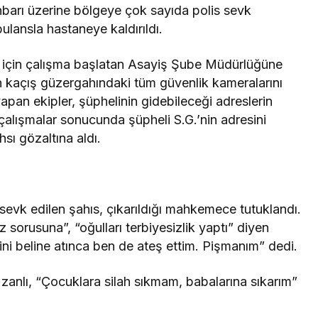
ihbarı üzerine bölgeye çok sayıda polis sevk
lansla hastaneye kaldırıldı.
k için çalışma başlatan Asayiş Şube Müdürlüğüne
ın kaçış güzergahındaki tüm güvenlik kameralarını
apan ekipler, şüphelinin gidebileceği adreslerin
çalışmalar sonucunda şüpheli S.G.’nin adresini
hsı gözaltına aldı.
sevk edilen şahıs, çıkarıldığı mahkemece tutuklandı.
 sorusuna”, “oğulları terbiyesizlik yaptı” diyen
ni beline atınca ben de ateş ettim. Pişmanım” dedi.
zanlı, “Çocuklara silah sıkmam, babalarına sıkarım”