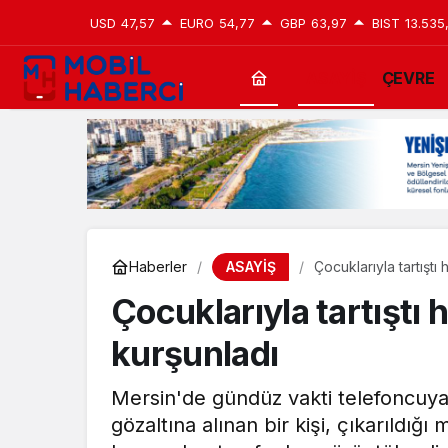
USD
47,57
EURO
54,77
GBP
63,97
BIST
13.535
ASAYİŞ
ÇEVRE
ASAYİŞ
Haberler
Çocuklarıyla tartıştı
Çocuklarıyla tartıştı 
kurşunladı
Mersin'de gündüz vakti telefoncuya s
gözaltına alınan bir kişi, çıkarıldı