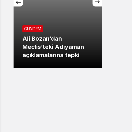
GÜNDEM
GÜNDE
Ali Bozan’dan
Başarı
Meclis’teki Adıyaman
geçim
açıklamalarına tepki
üretm