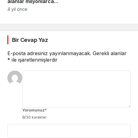
alanlar milyonlarca
tohum ve binlerce
4 yıl önce
fidanla yeniden
yeşeriyor
Bir Cevap Yaz
E-posta adresiniz yayınlanmayacak.
Gerekli alanlar
*
ile işaretlenmişlerdir
Yorumunuz
*
0
/30 karakter