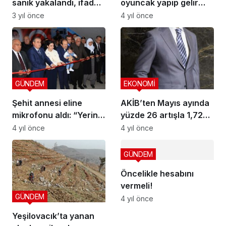
sanık yakalandı, ifadesi
oyuncak yapıp gelir
5 gün sürdü
sağlıyorlar
3 yıl önce
4 yıl önce
GÜNDEM
EKONOMİ
Şehit annesi eline
AKİB’ten Mayıs ayında
mikrofonu aldı: “Yerine
yüzde 26 artışla 1,72
evladını koydu,
milyar dolarlık ihracat
4 yıl önce
4 yıl önce
intikamını doya doya
alacak”
GÜNDEM
Öncelikle hesabını
vermeli!
GÜNDEM
4 yıl önce
Yeşilovacık’ta yanan