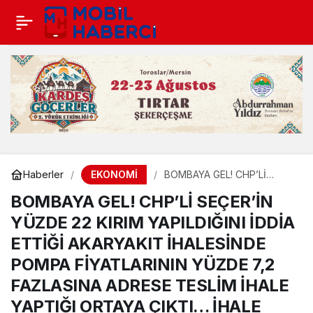
EKONOMİ
Haberler
BOMBAYA GEL! CHP’Lİ
SEÇER’İN YÜZDE 22 KIRIM
BOMBAYA GEL! CHP’Lİ SEÇER’İN
YAPILDIĞINI İDDİA ETTİĞİ
AKARYAKIT İHALESİNDE
YÜZDE 22 KIRIM YAPILDIĞINI İDDİA
POMPA FİYATLARININ
YÜZDE 7,2 FAZLASINA
ETTİĞİ AKARYAKIT İHALESİNDE
ADRESE TESLİM İHALE
YAPTIĞI ORTAYA ÇIKTI…
POMPA FİYATLARININ YÜZDE 7,2
İHALE MERSİN DIŞI
FAZLASINA ADRESE TESLİM İHALE
FİRMAYA… HEM DE 45
MİLYON KAMU ZARARIYLA!
YAPTIĞI ORTAYA ÇIKTI… İHALE