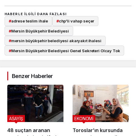
HABERLE ILGILI DAHA FAZLASI
#
adrese teslim ihale
#
chp'li vahap seçer
#
Mersin Büyükşehir Belediyesi
#
mersin büyükşehir belediyesi akaryakıt ihalesi
#
Mersin Büyükşehir Belediyesi Genel Sekreteri Olcay Tok
Benzer Haberler
ASAYİŞ
EKONOMİ
48 suçtan aranan
Toroslar’ın kursunda