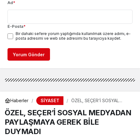
Ad
*
E-Posta
*
Bir dahaki sefere yorum yaptığımda kullanılmak üzere adımı, e-
posta adresimi ve web site adresimi bu tarayıcıya kaydet.
Yorum Gönder
SİYASET
Haberler
ÖZEL, SEÇER’İ SOSYAL
MEDYADAN PAYLAŞMAYA
ÖZEL, SEÇER’İ SOSYAL MEDYADAN
GEREK BİLE DUYMADI
PAYLAŞMAYA GEREK BİLE
DUYMADI