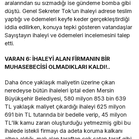
aralarından su sızmadığı ise gündeme bomba gibi
düştü. Genel Sekreter Tok’un ihaleyi adrese teslim
yaptığı ve ödemeleri keyfe keder gerçekleştirdiği
iddia edilirken, konuya tepki gösteren vatandaşlar
Sayıştayın ihaleyi ve ödemeleri incelemesini talep
etti.
VARAN 6: İHALEYİ ALAN FİRMANIN BİR
MUHASEBECİSİ OLMADIKLARI KALDI!..
Daha önce yaklaşık maliyetin üzerine çıkan
neredeyse bütün ihaleleri iptal eden Mersin
Büyükşehir Belediyesi, 580 milyon 853 bin 639
TL yaklaşık maliyet çıkardığı ihaleyi 625 milyon
691 bin TL tutarında bir bedelle verip, 45 milyon
TL’lik kamu zararı oluşturduğu yetmezmiş gibi bu
ihalede istekli firmayı da adeta koruma kalkanı
altına aldığı, malı alan taraftan çok satan taraf gibi