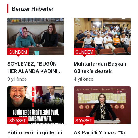
Benzer Haberler
GÜNDEM
GÜNDEM
SÖYLEMEZ, “BUGÜN
Muhtarlardan Başkan
HER ALANDA KADININ
Gültak’a destek
ADI VARSA AK PARTİ
3 yıl önce
4 yıl önce
SAYESİNDEDİR”
SİYASET
SİYASET
Bütün terör örgütlerini
AK Parti’li Yılmaz: “15