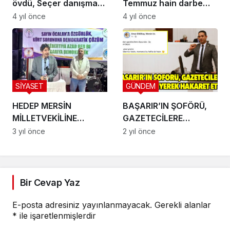
övdü, Seçer danışman
Temmuz hain darbe
yaptı, yetmedi halkın
girişimi, Kurtuluş
4 yıl önce
4 yıl önce
parasını peşkeş çekip
Savaşı ruhuyla
yılda 4 milyon verdi
püskürtüldü”
SİYASET
GÜNDEM
HEDEP MERSİN
BAŞARIR’IN ŞOFÖRÜ,
MİLLETVEKİLİNE
GAZETECİLERE
FEZLEKE DÜZENLENDİ
‘ŞARLATAN’ DİYEREK
3 yıl önce
2 yıl önce
HAKARET ETTİ!
Bir Cevap Yaz
E-posta adresiniz yayınlanmayacak.
Gerekli alanlar
*
ile işaretlenmişlerdir