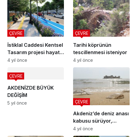
ÇEVRE
ÇEVRE
İstiklal Caddesi Kentsel
Tarihi köprünün
Tasarım projesi hayata
tescillenmesi isteniyor
geçiyor
4 yıl önce
4 yıl önce
ÇEVRE
AKDENİZDE BÜYÜK
DEĞİŞİM
ÇEVRE
5 yıl önce
Akdeniz’de deniz anası
kabusu sürüyor,
Kızkalesi sahiline kadar
4 yıl önce
geldi