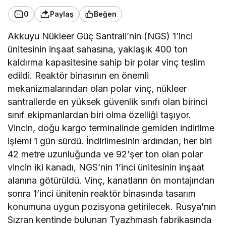
0
Paylaş
Beğen
Akkuyu Nükleer Güç Santrali’nin (NGS) 1’inci
ünitesinin inşaat sahasına, yaklaşık 400 ton
kaldırma kapasitesine sahip bir polar vinç teslim
edildi. Reaktör binasının en önemli
mekanizmalarından olan polar vinç, nükleer
santrallerde en yüksek güvenlik sınıfı olan birinci
sınıf ekipmanlardan biri olma özelliği taşıyor.
Vincin, doğu kargo terminalinde gemiden indirilme
işlemi 1 gün sürdü. İndirilmesinin ardından, her biri
42 metre uzunluğunda ve 92’şer ton olan polar
vincin iki kanadı, NGS’nin 1’inci ünitesinin inşaat
alanına götürüldü. Vinç, kanatların ön montajından
sonra 1’inci ünitenin reaktör binasında tasarım
konumuna uygun pozisyona getirilecek. Rusya’nın
Sızran kentinde bulunan Tyazhmash fabrikasında