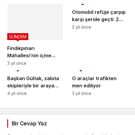
GÜNDEM
Yürüyüşü ile Başlıyor
Otomobil refüje çarpıp
karşı şeride geçti: 2
yaralı
2 yıl önce
GÜNDEM
Fındıkpınarı
Mahallesi’nin içme
suyu hattı yenileniyor
3 yıl önce
GÜNDEM
ASAYİŞ
Başkan Gültak, zabıta
O araçlar trafikten
ekipleriyle bir araya
men ediliyor
geldi
4 yıl önce
3 yıl önce
Bir Cevap Yaz