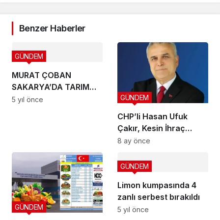
Benzer Haberler
GÜNDEM
MURAT ÇOBAN
SAKARYA’DA TARIM
GÜNDEM
İŞÇİLERİNE YAPILAN
5 yıl önce
SALDIRIYI KINADI
CHP’li Hasan Ufuk
Çakır, Kesin İhraç
Talebinin Ardından
8 ay önce
Partisinden İstifa Etti
GÜNDEM
Limon kumpasında 4
zanlı serbest bırakıldı
GÜNDEM
5 yıl önce