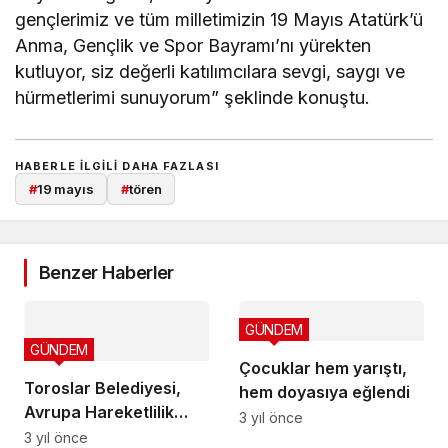
gençlerimiz ve tüm milletimizin 19 Mayıs Atatürk’ü
Anma, Gençlik ve Spor Bayramı’nı yürekten
kutluyor, siz değerli katılımcılara sevgi, saygı ve
hürmetlerimi sunuyorum” şeklinde konuştu.
HABERLE ILGILI DAHA FAZLASI
#
19 mayıs
#
tören
Benzer Haberler
GÜNDEM
GÜNDEM
Çocuklar hem yarıştı,
Toroslar Belediyesi,
hem doyasıya eğlendi
Avrupa Hareketlilik
3 yıl önce
Haftası’na Doğa
3 yıl önce