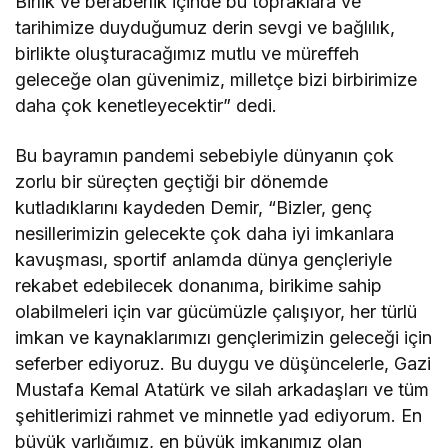
Birlik ve beraberlik içinde bu topraklara ve
tarihimize duyduğumuz derin sevgi ve bağlılık,
birlikte oluşturacağımız mutlu ve müreffeh
geleceğe olan güvenimiz, milletçe bizi birbirimize
daha çok kenetleyecektir” dedi.
Bu bayramın pandemi sebebiyle dünyanın çok
zorlu bir süreçten geçtiği bir dönemde
kutladıklarını kaydeden Demir, “Bizler, genç
nesillerimizin gelecekte çok daha iyi imkanlara
kavuşması, sportif anlamda dünya gençleriyle
rekabet edebilecek donanıma, birikime sahip
olabilmeleri için var gücümüzle çalışıyor, her türlü
imkan ve kaynaklarımızı gençlerimizin geleceği için
seferber ediyoruz. Bu duygu ve düşüncelerle, Gazi
Mustafa Kemal Atatürk ve silah arkadaşları ve tüm
şehitlerimizi rahmet ve minnetle yad ediyorum. En
büyük varlığımız, en büyük imkanımız olan