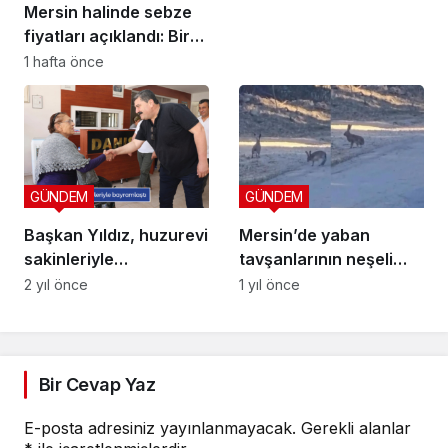
Mersin halinde sebze
fiyatları açıklandı: Bir
üründe düşüş yaşandı
1 hafta önce
GÜNDEM
GÜNDEM
Başkan Yıldız, huzurevi
Mersin’de yaban
sakinleriyle
tavşanlarının neşeli
bayramlaştı
anları kameraya
2 yıl önce
1 yıl önce
yansıdı
Bir Cevap Yaz
E-posta adresiniz yayınlanmayacak.
Gerekli alanlar