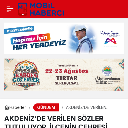
GÜNDEM
Haberler
AKDENİZ’DE VERİLEN
SÖZLER TUTULUYOR,
AKDENİZ’DE VERİLEN SÖZLER
İLÇENİN ÇEHRESİ
DEĞİŞİYOR
TUTULUYOR, İLÇENİN ÇEHRESİ