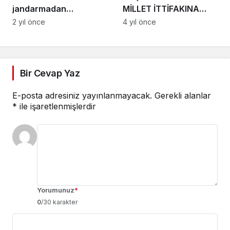
jandarmadan
MİLLET İTTİFAKINA
bilgilendirme faaliyeti
ÇAĞRI: BÜYÜKŞEHİRE
2 yıl önce
4 yıl önce
GÖSTERDİĞİNİZ
HASSASİYETİ
AKDENİZ’DE DE
GÖSTERİN!
Bir Cevap Yaz
E-posta adresiniz yayınlanmayacak.
Gerekli alanlar
*
ile işaretlenmişlerdir
Yorumunuz
*
0
/30 karakter