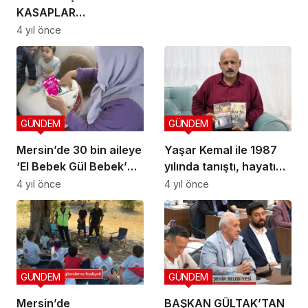
KASAPLAR
ÇARŞI’SINDA KIYIMA
4 yıl önce
BAŞLADI: HİÇ
PARASINA ESNAFA
KAMULAŞTIRMA!
GÜNDEM
GÜNDEM
Mersin’de 30 bin aileye
Yaşar Kemal ile 1987
‘El Bebek Gül Bebek’
yılında tanıştı, hayatı
paketi ulaştı
değişti
4 yıl önce
4 yıl önce
GÜNDEM
GÜNDEM
Mersin’de
BAŞKAN GÜLTAK’TAN