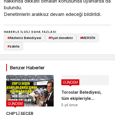
hakkında dikkatli olmaları konusunda uyarılarda da
bulundu.
Denetimlerin aralıksız devam edeceği bildirildi.
HABERLE ILGILI DAHA FAZLASI
#
Akdeniz Belediyesi
#
fiyat denetimi
#
MERSİN
#
zabıta
Benzer Haberler
GÜNDEM
Toroslar Belediyesi,
tüm ekipleriyle
GÜNDEM
teyakkuzda
5 yıl önce
CHP’Lİ SEÇER