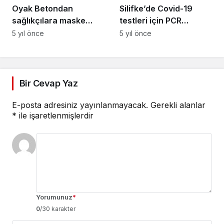
Oyak Betondan
Silifke’de Covid-19
sağlıkçılara maske
testleri için PCR
desteği
laboratuvarı kuruldu
5 yıl önce
5 yıl önce
Bir Cevap Yaz
E-posta adresiniz yayınlanmayacak.
Gerekli alanlar
*
ile işaretlenmişlerdir
Yorumunuz
*
0
/30 karakter