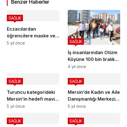
Benzer Haberler
SAĞLIK
Eczacılardan
öğrencilere maske ve
SAĞLIK
dezenfektan desteği
5 yıl önce
İş insanlarından Otizm
Köyüne 100 bin liralık
destek
4 yıl önce
SAĞLIK
SAĞLIK
Turuncu kategorideki
Mersin’de Kadın ve Aile
Mersin’in hedefi mavi
Danışmanlığı Merkezi
olmak
törenle hizmete açıldı
5 yıl önce
5 yıl önce
SAĞLIK
SAĞLIK