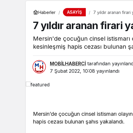
ASAYİŞ
Haberler
7 yıldır aranan firari
7 yıldır aranan firari 
Mersin'de çocuğun cinsel istismarı ol
kesinleşmiş hapis cezası bulunan şa
MOBİLHABERCİ
tarafından yayınland
7 Şubat 2022, 10:08
yayınlandı
SPOR
Mersin’de çocuğun cinsel istismarı olayını
MSK SEZONU AÇTI
hapis cezası bulunan şahıs yakalandı.