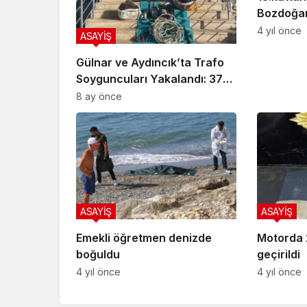
Bozdoğan
4 yıl önce
ASAYİŞ
Gülnar ve Aydıncık’ta Trafo
Soyguncuları Yakalandı: 37
Kilo Bakır Kabloyla
8 ay önce
Tutuklandılar
ASAYİŞ
ASAYİŞ
Emekli öğretmen denizde
Motorda 2
boğuldu
geçirildi
4 yıl önce
4 yıl önce