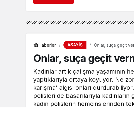
ASAYİŞ
Haberler
Onlar, suça geçit v
Onlar, suça geçit ve
Kadınlar artık çalışma yaşamının her
yaptıklarıyla ortaya koyuyor. Ne zor
karışma' algısı onları durdurabiliy
polisleri de başarılarıyla kadınları
kadın polislerin hemcinslerinden tek
yapabilir. Siz isteyin olur. Yeter ki, 
MOBİLHABERCİ
tarafından yayınland