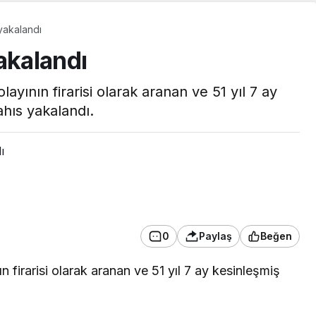
 yakalandı
yakalandı
ayının firarisi olarak aranan ve 51 yıl 7 ay
hıs yakalandı.
ı
GÜNDEM
ASAY
Başkan Vekili Beşikci,
0
Paylaş
Beğen
Gündoğdu
Orma
Mahallesi’nde
oto
n firarisi olarak aranan ve 51 yıl 7 ay kesinleşmiş
Vatandaşlarla Buluştu
sön