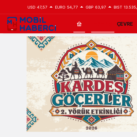
USD
47,57
EURO
54,77
GBP
63,97
BIST
13.535
ASAYİŞ
ÇEVRE