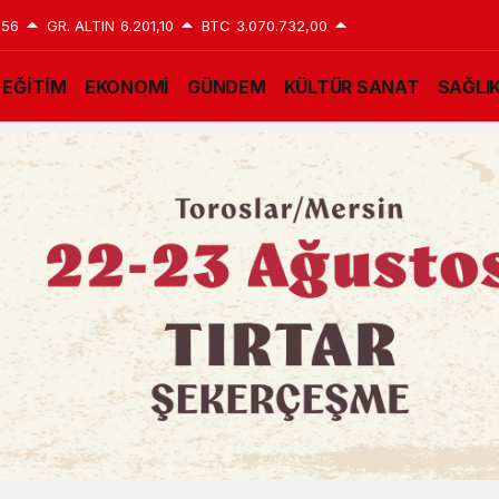
,56
GR. ALTIN
6.201,10
BTC
3.070.732,00
EĞİTİM
EKONOMİ
GÜNDEM
KÜLTÜR SANAT
SAĞLI