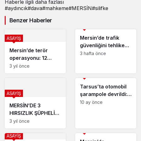
Haberle ilgili daha fazlası
#
aydıncık
#
dava
#
mahkeme
#
MERSİN
#
silifke
Benzer Haberler
ASAYİŞ
Mersin’de trafik
ASAYİŞ
güvenliğini tehlikeye
Mersin’de terör
atan minibüs
3 hafta önce
operasyonu: 12
sürücüsüne ceza
gözaltı
3 yıl önce
ASAYİŞ
Tarsus’ta otomobil
ASAYİŞ
şarampole devrildi: 1
ölü
10 ay önce
MERSİN’DE 3
HIRSIZLIK ŞÜPHELİSİ
YAKALANDI
3 yıl önce
ASAYİŞ
ASAYİŞ