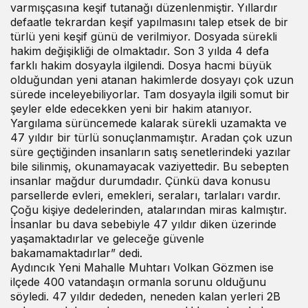
varmışçasına keşif tutanağı düzenlenmiştir. Yıllardır
defaatle tekrardan keşif yapılmasını talep etsek de bir
türlü yeni keşif günü de verilmiyor. Dosyada sürekli
hakim değişikliği de olmaktadır. Son 3 yılda 4 defa
farklı hakim dosyayla ilgilendi. Dosya hacmi büyük
olduğundan yeni atanan hakimlerde dosyayı çok uzun
sürede inceleyebiliyorlar. Tam dosyayla ilgili somut bir
şeyler elde edecekken yeni bir hakim atanıyor.
Yargılama sürüncemede kalarak sürekli uzamakta ve
47 yıldır bir türlü sonuçlanmamıştır. Aradan çok uzun
süre geçtiğinden insanların satış senetlerindeki yazılar
bile silinmiş, okunamayacak vaziyettedir. Bu sebepten
insanlar mağdur durumdadır. Çünkü dava konusu
parsellerde evleri, emekleri, seraları, tarlaları vardır.
Çoğu kişiye dedelerinden, atalarından miras kalmıştır.
İnsanlar bu dava sebebiyle 47 yıldır diken üzerinde
yaşamaktadırlar ve geleceğe güvenle
bakamamaktadırlar” dedi.
Aydıncık Yeni Mahalle Muhtarı Volkan Gözmen ise
ilçede 400 vatandaşın ormanla sorunu olduğunu
söyledi. 47 yıldır dededen, neneden kalan yerleri 2B