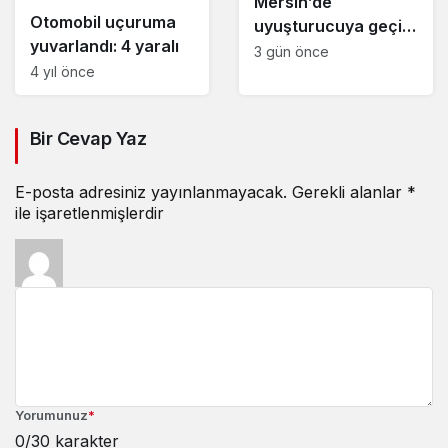
Mersin’de
Otomobil uçuruma
uyuşturucuya geçit
yuvarlandı: 4 yaralı
yok, bir haftada 17
3 gün önce
4 yıl önce
tutuklama
Bir Cevap Yaz
E-posta adresiniz yayınlanmayacak.
Gerekli alanlar
*
ile işaretlenmişlerdir
Yorumunuz
*
0
/30 karakter