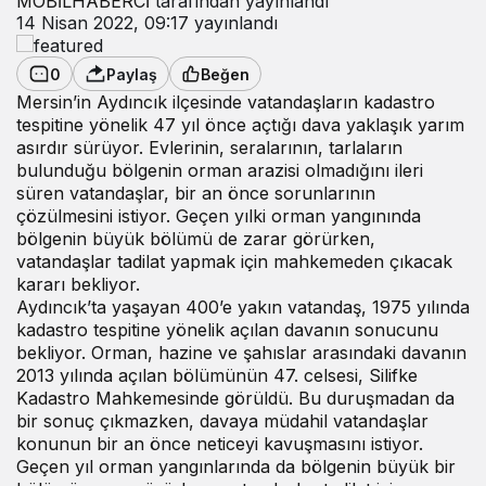
MOBİLHABERCİ
tarafından yayınlandı
14 Nisan 2022, 09:17
yayınlandı
0
Paylaş
Beğen
Mersin’in Aydıncık ilçesinde vatandaşların kadastro
tespitine yönelik 47 yıl önce açtığı dava yaklaşık yarım
asırdır sürüyor. Evlerinin, seralarının, tarlaların
bulunduğu bölgenin orman arazisi olmadığını ileri
süren vatandaşlar, bir an önce sorunlarının
çözülmesini istiyor. Geçen yılki orman yangınında
bölgenin büyük bölümü de zarar görürken,
vatandaşlar tadilat yapmak için mahkemeden çıkacak
kararı bekliyor.
Aydıncık’ta yaşayan 400’e yakın vatandaş, 1975 yılında
kadastro tespitine yönelik açılan davanın sonucunu
bekliyor. Orman, hazine ve şahıslar arasındaki davanın
2013 yılında açılan bölümünün 47. celsesi, Silifke
Kadastro Mahkemesinde görüldü. Bu duruşmadan da
bir sonuç çıkmazken, davaya müdahil vatandaşlar
konunun bir an önce neticeyi kavuşmasını istiyor.
Geçen yıl orman yangınlarında da bölgenin büyük bir