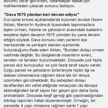
bölümü zarar görürken, vatandaşlar tadilat için
mahkemeden çıkacak sonucu bekliyor.
“Dava 1975 yılından beri devam ediyor”
Duruşma öncesi açıklamalarda bulunan avukat Gizem
Aktan, Mersin’in Aydıncık ilçesindeki taşınmazlara
ilişkin orman, hazine ve şahısların arasındaki kadastro
tespitine ilişkin davanın 1975 yılından bu yana devam
ettiğini söyledi. Dava konusu olan yerlerin ilçe
merkezinde ve yerleşim alanları içerisinde
bulunduğunu ifade eden Aktan, “Bundan dolayı orman
vasfında değildir. Bu bölgelerde insanların evleri,
seraları ve tarlaları bulunmaktadır. Dosyada çok fazla
parsel söz konusudur ve çok fazla taraf sayısı vardır.
Çoğu parsel ve şahısların birbirleriyle hiçbir ilgi ve
alakası olmamasına rağmen dava tek bir dosya
üzerinden görülmektedir. Bu sebepten dolayı
taraflardan biri vefat ettiğinde mirasçıları da davaya
eklendiğinden taraf sayısı her geçen gün daha fazla
artmaktadır. Dosyada keşif gereği gibi yapılmadığından
bilirkişi raporları hatalı düzenlenmiştir. Örneğin, bir
parselde 4 yapı olmasına rağmen sanki 1 yapı