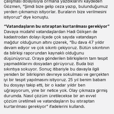
çalışması dolayısıyla ormana yazdıklarını kaydeden
Gözmen, “Şimdi bize gelip ceza yazıp, bulunduğumuz
yerden çıkmamızı istiyorlar. Buraların bize verilmesini
istiyoruz” diye konuştu.
“Vatandaşların bu ıstıraptan kurtarılması gerekiyor”
Davaya müdahil vatandaşlardan Hadi Gökşen de
kadastrodan dolayı ilçede çok sayıda vatandaşın
mağdur olduğunun altını çizerek, “Bu dava 47 yıldır
devam ediyor ve çok sıkıntı çekiyoruz. Bütün sıkıntının
da bilirkişi raporundan kaynaklı olduğunu
düşünüyoruz. Oraya gönderilen bilirkişilerin tam tespit
yapmadıklarını dosyadan görüyoruz. Buda bizi
sıkıntıya sokuyor. Sonuç itibariyle bu davayla ilgili
yeniden bir bilirkişinin devreye sokulması ve gerçekten
iyi bir tespit yapılmasını istiyoruz. 25 yıl benim babam
bu dosyayı takip etti, bir o kadar yıldır ben
uğraşıyorum, yine bir netice yok. Olay çıkmaza girmiş
durumda. Nasıl çözüm üretilecekse bir an evvel
çözüm üretilmeli ve vatandaşların bu ıstıraptan
kurtarılması gerekiyor” ifadelerini kullandı.