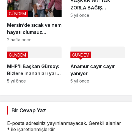
BAŞKAN GÜLTAK
ZORLA BAĞIŞ
GÜNDEM
İDDİALARINA RESMİ
5 yıl önce
EVRAKLA NOKTAYI
Mersin’de sıcak ve nem
KOYDU
hayatı olumsuz
etkiliyor
2 hafta önce
GÜNDEM
GÜNDEM
MHP’li Başkan Gürsoy:
Anamur cayır cayır
Bizlere inananları yarı
yanıyor
yolda bırakmayacağız
5 yıl önce
5 yıl önce
Bir Cevap Yaz
E-posta adresiniz yayınlanmayacak.
Gerekli alanlar
*
ile işaretlenmişlerdir