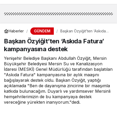
GÜNDEM
Haberler
Başkan Özyiğit’ten ‘Askıda
Fatura’ kampanyasına
Başkan Özyiğit’ten ‘Askıda Fatura’
destek
kampanyasına destek
Yenişehir Belediye Başkanı Abdullah Özyiğit, Mersin
Büyükşehir Belediyesi Mersin Su ve Kanalizasyon
İdaresi (MESKİ) Genel Müdürlüğü tarafından başlatılan
"Askıda Fatura" kampanyasına bir aylık maaşını
bağışlayarak destek oldu. Başkan Özyiğit, yaptığı
açıklamada "Ben de dayanışma zincirine bir maaşımla
katkıda bulunacağım. Duyarlı ve yardımsever Mersinli
hemşehrilerimizin de bu kampanyaya destek
vereceğine yürekten inanıyorum."dedi.
MOBİLHABERCİ
tarafından yayınlandı