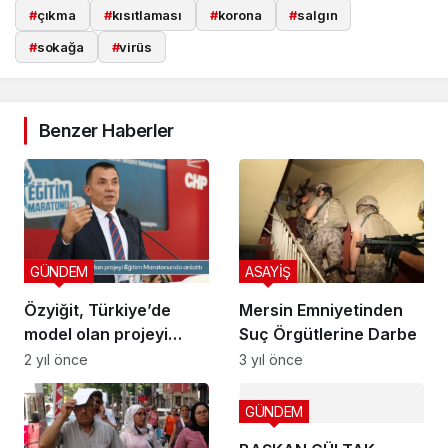
#
çıkma
#
kısıtlaması
#
korona
#
salgın
#
sokağa
#
virüs
Benzer Haberler
GÜNDEM
ASAYİŞ
Özyiğit, Türkiye’de
Mersin Emniyetinden
model olan projeyi
Suç Örgütlerine Darbe
Eğitim Maratonunda
2 yıl önce
3 yıl önce
anlattı
GÜNDEM