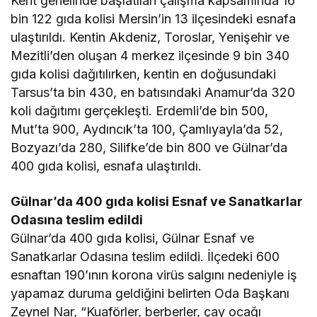
Kent genelinde başlatılan çalışma kapsamında 16
bin 122 gıda kolisi Mersin’in 13 ilçesindeki esnafa
ulaştırıldı. Kentin Akdeniz, Toroslar, Yenişehir ve
Mezitli’den oluşan 4 merkez ilçesinde 9 bin 340
gıda kolisi dağıtılırken, kentin en doğusundaki
Tarsus’ta bin 430, en batısındaki Anamur’da 320
koli dağıtımı gerçekleşti. Erdemli’de bin 500,
Mut’ta 900, Aydıncık’ta 100, Çamlıyayla’da 52,
Bozyazı’da 280, Silifke’de bin 800 ve Gülnar’da
400 gıda kolisi, esnafa ulaştırıldı.
Gülnar’da 400 gıda kolisi Esnaf ve Sanatkarlar
Odasına teslim edildi
Gülnar’da 400 gıda kolisi, Gülnar Esnaf ve
Sanatkarlar Odasına teslim edildi. İlçedeki 600
esnaftan 190’ının korona virüs salgını nedeniyle iş
yapamaz duruma geldiğini belirten Oda Başkanı
Zeynel Nar, “Kuaförler, berberler, çay ocağı