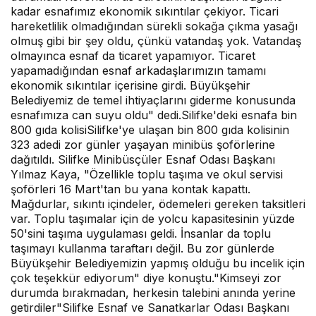
kadar esnafımız ekonomik sıkıntılar çekiyor. Ticari
hareketlilik olmadığından sürekli sokağa çıkma yasağı
olmuş gibi bir şey oldu, çünkü vatandaş yok. Vatandaş
olmayınca esnaf da ticaret yapamıyor. Ticaret
yapamadığından esnaf arkadaşlarımızın tamamı
ekonomik sıkıntılar içerisine girdi. Büyükşehir
Belediyemiz de temel ihtiyaçlarını giderme konusunda
esnafımıza can suyu oldu" dedi.Silifke'deki esnafa bin
800 gıda kolisiSilifke'ye ulaşan bin 800 gıda kolisinin
323 adedi zor günler yaşayan minibüs şoförlerine
dağıtıldı. Silifke Minibüsçüler Esnaf Odası Başkanı
Yılmaz Kaya, "Özellikle toplu taşıma ve okul servisi
şoförleri 16 Mart'tan bu yana kontak kapattı.
Mağdurlar, sıkıntı içindeler, ödemeleri gereken taksitleri
var. Toplu taşımalar için de yolcu kapasitesinin yüzde
50'sini taşıma uygulaması geldi. İnsanlar da toplu
taşımayı kullanma taraftarı değil. Bu zor günlerde
Büyükşehir Belediyemizin yapmış olduğu bu incelik için
çok teşekkür ediyorum" diye konuştu."Kimseyi zor
durumda bırakmadan, herkesin talebini anında yerine
getirdiler"Silifke Esnaf ve Sanatkarlar Odası Başkanı