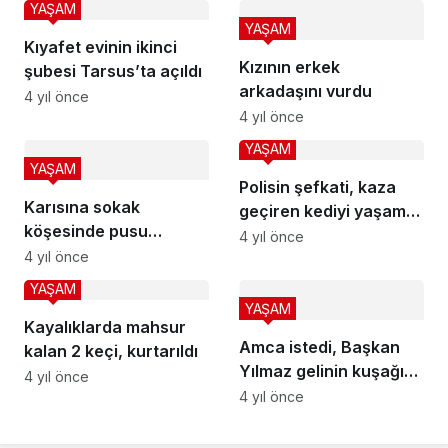
YAŞAM
YAŞAM
Kıyafet evinin ikinci
Kızının erkek
şubesi Tarsus’ta açıldı
arkadaşını vurdu
4 yıl önce
4 yıl önce
YAŞAM
YAŞAM
Polisin şefkati, kaza
Karısına sokak
geçiren kediyi yaşama
köşesinde pusu
bağladı
4 yıl önce
kurmuş
4 yıl önce
YAŞAM
YAŞAM
Kayalıklarda mahsur
Amca istedi, Başkan
kalan 2 keçi, kurtarıldı
Yılmaz gelinin kuşağını
4 yıl önce
bağladı
4 yıl önce