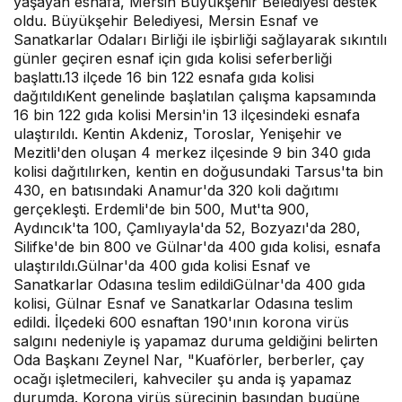
yaşayan esnafa, Mersin Büyükşehir Belediyesi destek
oldu. Büyükşehir Belediyesi, Mersin Esnaf ve
Sanatkarlar Odaları Birliği ile işbirliği sağlayarak sıkıntılı
günler geçiren esnaf için gıda kolisi seferberliği
başlattı.13 ilçede 16 bin 122 esnafa gıda kolisi
dağıtıldıKent genelinde başlatılan çalışma kapsamında
16 bin 122 gıda kolisi Mersin'in 13 ilçesindeki esnafa
ulaştırıldı. Kentin Akdeniz, Toroslar, Yenişehir ve
Mezitli'den oluşan 4 merkez ilçesinde 9 bin 340 gıda
kolisi dağıtılırken, kentin en doğusundaki Tarsus'ta bin
430, en batısındaki Anamur'da 320 koli dağıtımı
gerçekleşti. Erdemli'de bin 500, Mut'ta 900,
Aydıncık'ta 100, Çamlıyayla'da 52, Bozyazı'da 280,
Silifke'de bin 800 ve Gülnar'da 400 gıda kolisi, esnafa
ulaştırıldı.Gülnar'da 400 gıda kolisi Esnaf ve
Sanatkarlar Odasına teslim edildiGülnar'da 400 gıda
kolisi, Gülnar Esnaf ve Sanatkarlar Odasına teslim
edildi. İlçedeki 600 esnaftan 190'ının korona virüs
salgını nedeniyle iş yapamaz duruma geldiğini belirten
Oda Başkanı Zeynel Nar, "Kuaförler, berberler, çay
ocağı işletmecileri, kahveciler şu anda iş yapamaz
durumda. Korona virüs sürecinin başından bugüne