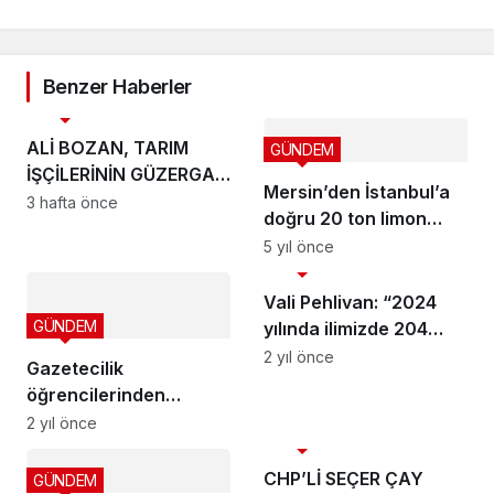
Benzer Haberler
GÜNDEM
ALİ BOZAN, TARIM
GÜNDEM
İŞÇİLERİNİN GÜZERGAH
Mersin’den İstanbul’a
SORUNUNU MECLİS’E
3 hafta önce
doğru 20 ton limon
TAŞIDI
daha yola çıktı
5 yıl önce
GÜNDEM
Vali Pehlivan: “2024
GÜNDEM
yılında ilimizde 204
milyar yatırım bedelli
2 yıl önce
Gazetecilik
557 proje bulunuyor”
öğrencilerinden
fotoğraf sergisi
2 yıl önce
GÜNDEM
ziyareti
CHP’Lİ SEÇER ÇAY
GÜNDEM