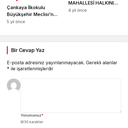
MAHALLESİ HALKINI
Çankaya İlkokulu
İSYAN ETTİREN
4 yıl önce
Büyükşehir Meclisi’nde
ASFALTLAMAYI
yeniden görüşülecek
5 yıl önce
KENDİSİN YAPACAĞINI
İTİRAF ETTİ
Bir Cevap Yaz
E-posta adresiniz yayınlanmayacak.
Gerekli alanlar
*
ile işaretlenmişlerdir
Yorumunuz
*
0
/30 karakter