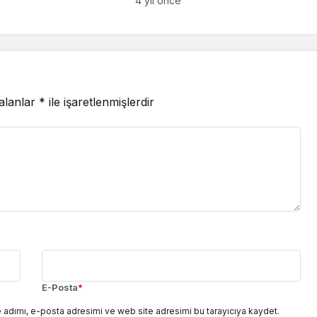
4 yıl önce
 alanlar
*
ile işaretlenmişlerdir
E-Posta
*
 adımı, e-posta adresimi ve web site adresimi bu tarayıcıya kaydet.