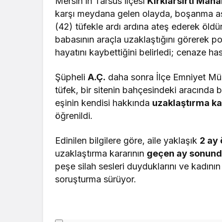
Mersin’in Tarsus ilçesi
Kırklarsırtı Maha
karşı meydana gelen olayda, boşanma a
(42) tüfekle ardı ardına ateş ederek öldür
babasının araçla uzaklaştığını görerek pol
hayatını kaybettiğini belirledi; cenaze ha
Şüpheli
A.Ç.
daha sonra İlçe Emniyet Müd
tüfek, bir sitenin bahçesindeki aracında b
eşinin kendisi hakkında
uzaklaştırma ka
öğrenildi.
Edinilen bilgilere göre, aile yaklaşık
2 ay
uzaklaştırma kararının
geçen ay sonun
peşe silah sesleri duyduklarını ve kadının o
soruşturma sürüyor.