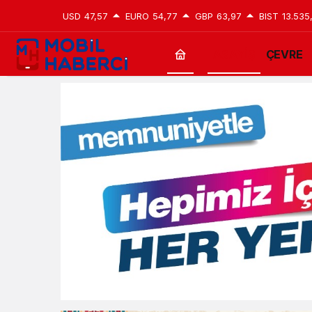
USD
47,57
EURO
54,77
GBP
63,97
BIST
13.535
ASAYİŞ
ÇEVRE