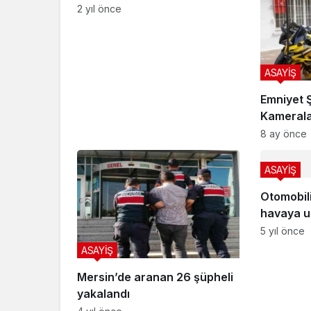
2 yıl önce
ASAYİŞ
Emniyet 
Kamerala
Motosikle
8 ay önce
ASAYİŞ
Otomobili
havaya u
yaraland
5 yıl önce
ASAYİŞ
Mersin’de aranan 26 şüpheli
yakalandı