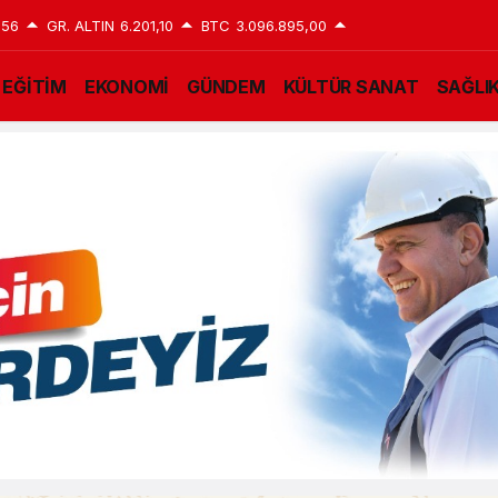
,56
GR. ALTIN
6.201,10
BTC
3.096.895,00
EĞİTİM
EKONOMİ
GÜNDEM
KÜLTÜR SANAT
SAĞLI