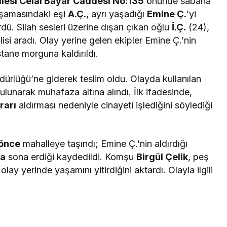
llesi Celal Bayar Caddesi No:135
önünde sabaha
şamasındaki eşi
A.Ç.
, ayrı yaşadığı
Emine Ç.
’yi
dü. Silah sesleri üzerine dışarı çıkan oğlu
İ.Ç.
(24),
isi aradı. Olay yerine gelen ekipler Emine Ç.’nin
stane morguna kaldırıldı.
ürlüğü’ne giderek teslim oldu. Olayda kullanılan
ulunarak muhafaza altına alındı. İlk ifadesinde,
rarı
aldırması nedeniyle cinayeti işlediğini söylediği
 önce
mahalleye taşındı; Emine Ç.’nin aldırdığı
da
sona erdiği kaydedildi. Komşu
Birgül Çelik
, peş
lay yerinde yaşamını yitirdiğini aktardı. Olayla ilgili