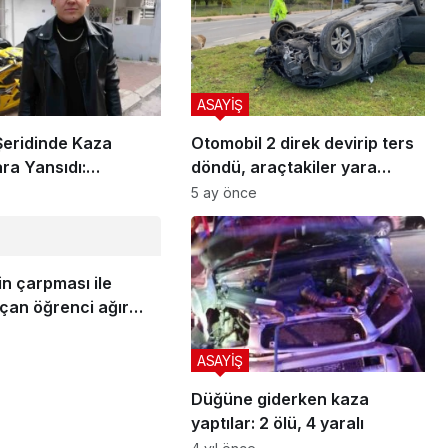
ASAYİŞ
Şeridinde Kaza
Otomobil 2 direk devirip ters
ra Yansıdı:
döndü, araçtakiler yara
tli Kaskıyla Kurtuldu
almadan kurtuldu
5 ay önce
n çarpması ile
çan öğrenci ağır
ı
ASAYİŞ
Düğüne giderken kaza
yaptılar: 2 ölü, 4 yaralı