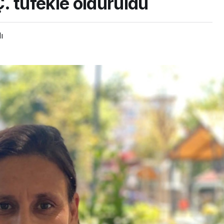
. tüfekle öldürüldü
ı
ASAYİŞ
Mersin’de kasten
aketlerden
öldürmeye teşebbüs
rı
şüphelisi tutuklandı