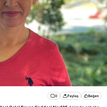
0
Paylaş
Beğen