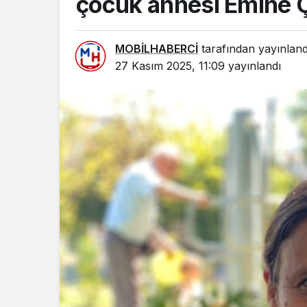
çocuk annesi Emine Ç
MOBİLHABERCİ
tarafından yayınland
27 Kasım 2025, 11:09
yayınlandı
GÜNDEM
BAŞKAN YILDIZ,
SPOR
SAHADAKİ
ÇALIŞMALARI YERİNDE
Mersinli r
İNCELEDİ
büyük başa