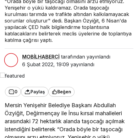
"Orada böyle bir taşocağı olmasını arzu etmiyoruz.
Yenişehir o yükü kaldıramaz. Orada taşocağı
kurulması tarımda ve trafikte altından kalkılamayacak
sorunlar oluşturur" dedi. Başkan Özyiğit, 6 Nisan'da
yapılacak ÇED halk bilgilendirme toplantısına
katılacaklarını belirterek meclis üyelerine de toplantıya
katılma çağrısı yaptı.
MOBİLHABERCİ
tarafından yayınlandı
6 Şubat 2022, 19:09
yayınlandı
0
Paylaş
Beğen
Mersin Yenişehir Belediye Başkanı Abdullah
Özyiğit, Değirmençay ile İnsu kırsal mahalleleri
arasındaki 72 hektarlık alanda taşocağı açılmak
istendiğini belirterek “Orada böyle bir taşocağı
olmasını arzu etmiyoruz. Yenişehir o yükü