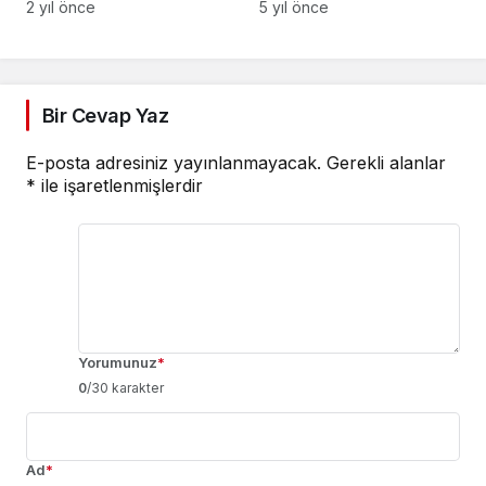
TANINIRLIĞI SİNEMA
sert tepki
2 yıl önce
5 yıl önce
OFİSİ İLE ARTACAK
Bir Cevap Yaz
E-posta adresiniz yayınlanmayacak.
Gerekli alanlar
*
ile işaretlenmişlerdir
Yorumunuz
*
0
/30 karakter
Ad
*