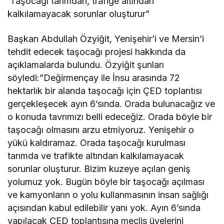
‘Taşocağı tarımdan, trafiğe altından
kalkılamayacak sorunlar oluşturur”
Başkan Abdullah Özyiğit, Yenişehir’i ve Mersin’i
tehdit edecek taşocağı projesi hakkında da
açıklamalarda bulundu. Özyiğit şunları
söyledi:”Değirmençay ile İnsu arasında 72
hektarlık bir alanda taşocağı için ÇED toplantısı
gerçekleşecek ayın 6’sında. Orada bulunacağız ve
o konuda tavrımızı belli edeceğiz. Orada böyle bir
taşocağı olmasını arzu etmiyoruz. Yenişehir o
yükü kaldıramaz. Orada taşocağı kurulması
tarımda ve trafikte altından kalkılamayacak
sorunlar oluşturur. Bizim kuzeye açılan geniş
yolumuz yok. Bugün böyle bir taşocağı açılması
ve kamyonların o yolu kullanmasının insan sağlığı
açısından kabul edilebilir yanı yok. Ayın 6’sında
yapılacak ÇED toplantısına meclis üyelerini