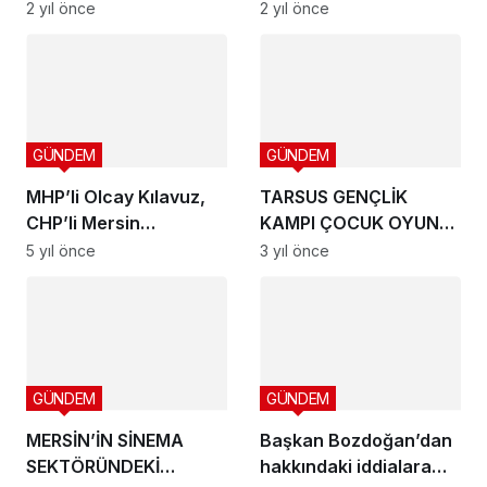
YERİ AÇILIŞI İLE PAKET
hesaplara yatırıldı
2 yıl önce
2 yıl önce
ATIK SU ARITMA TESİSİ
TEMEL ATMA TÖRENİ
GERÇEKLEŞTİ
GÜNDEM
GÜNDEM
MHP’li Olcay Kılavuz,
TARSUS GENÇLİK
CHP’li Mersin
KAMPI ÇOCUK OYUN
Büyükşehir
ALANI TAMAMEN
5 yıl önce
3 yıl önce
Belediyesindeki
YENİLENDİ
PKK’lıları belgeleriyle
açıkladı
GÜNDEM
GÜNDEM
MERSİN’İN SİNEMA
Başkan Bozdoğan’dan
SEKTÖRÜNDEKİ
hakkındaki iddialara