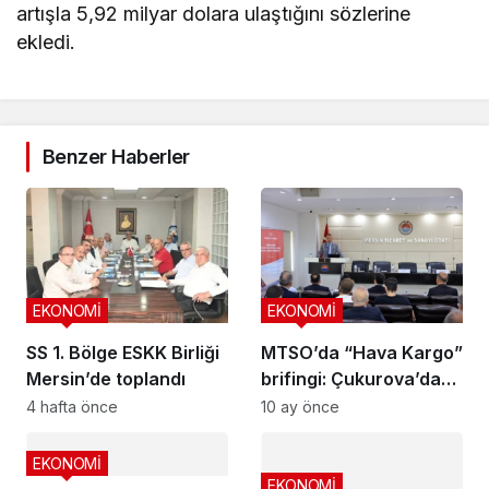
artışla 5,92 milyar dolara ulaştığını sözlerine
ekledi.
Benzer Haberler
EKONOMİ
EKONOMİ
SS 1. Bölge ESKK Birliği
MTSO’da “Hava Kargo”
Mersin’de toplandı
brifingi: Çukurova’dan
130+ ülkeye hızlı
4 hafta önce
10 ay önce
ihracat
EKONOMİ
EKONOMİ