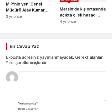
MIP’nin yeni Genel
Mersin’de kış ortasında
Müdürü Ajay Kumar
açıkta çilek hasadı
Singh oldu
3 yıl önce
yapıldı
4 yıl önce
Bir Cevap Yaz
E-posta adresiniz yayınlanmayacak.
Gerekli alanlar
*
ile işaretlenmişlerdir
Yorumunuz
*
0
/30 karakter