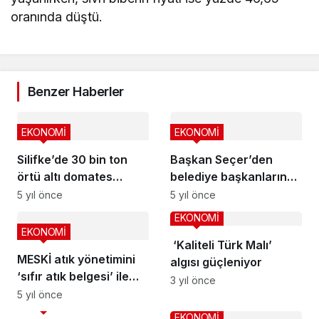
oranında düştü.
Benzer Haberler
EKONOMİ
EKONOMİ
Silifke’de 30 bin ton
Başkan Seçer’den
örtü altı domates
belediye başkanlarına
rekoltesi bekleniyor
‘limon’ çağrısı
5 yıl önce
5 yıl önce
EKONOMİ
EKONOMİ
‘Kaliteli Türk Malı’
MESKİ atık yönetimini
algısı güçleniyor
‘sıfır atık belgesi’ ile
3 yıl önce
taçlandırdı
5 yıl önce
EKONOMİ
EKONOMİ