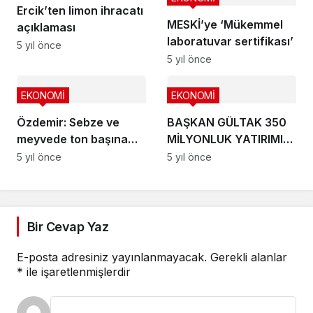
Ercik’ten limon ihracatı
MESKİ’ye ‘Mükemmel
açıklaması
laboratuvar sertifikası’
5 yıl önce
5 yıl önce
EKONOMİ
EKONOMİ
Özdemir: Sebze ve
BAŞKAN GÜLTAK 350
meyvede ton başına
MİLYONLUK YATIRIMIN
ihraç fiyatımızı
ÖNÜNÜ AÇTI
5 yıl önce
5 yıl önce
artırabiliriz
Bir Cevap Yaz
E-posta adresiniz yayınlanmayacak.
Gerekli alanlar
*
ile işaretlenmişlerdir