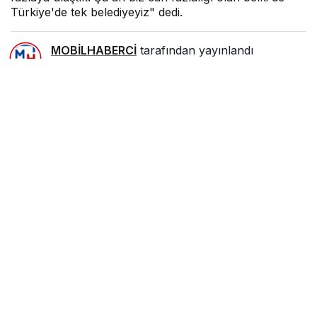
Türkiye'de tek belediyeyiz" dedi.
MOBİLHABERCİ
tarafından yayınlandı
6 Şubat 2022, 22:12
yayınlandı
0
Paylaş
Beğen
Tarsus Belediye Başkanı Haluk Bozdoğan,
tahakkuk etmeyenlerle birlikte 144 milyon lirayı
bulan borçla devraldıkları belediyeyi bugün cari
fazlası olan bir belediye haline getirdiklerini
söyledi. Bozdoğan, “82 milyon lira cari açıktan
bugün 32 milyon lira cari fazlaya ulaştık. Şu an biz
cari fazlalığı olan belki de Türkiye’de tek
belediyeyiz” dedi.