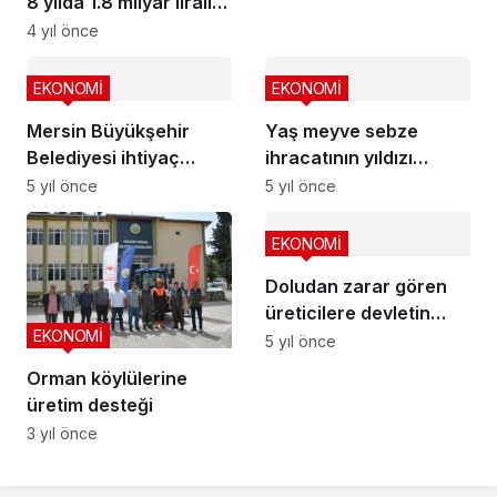
8 yılda 1.8 milyar liralık
yatırım yaptı
4 yıl önce
EKONOMİ
EKONOMİ
Mersin Büyükşehir
Yaş meyve sebze
Belediyesi ihtiyaç
ihracatının yıldızı
sahiplerinegıda kolisi
narenciye
5 yıl önce
5 yıl önce
dağıtıyor
EKONOMİ
Doludan zarar gören
üreticilere devletin
EKONOMİ
şefkat eli uzatılmalı
5 yıl önce
Orman köylülerine
üretim desteği
3 yıl önce